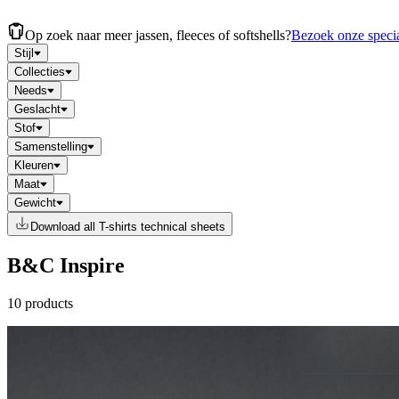
Op zoek naar meer jassen, fleeces of softshells?
Bezoek onze specia
Stijl
Collecties
Needs
Geslacht
Stof
Samenstelling
Kleuren
Maat
Gewicht
Download all T-shirts technical sheets
B&C Inspire
10 products