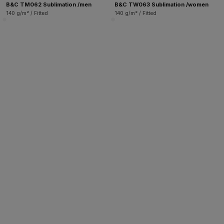
B&C TM062 Sublimation /men
B&C TW063 Sublimation /women
140 g/m² / Fitted
140 g/m² / Fitted