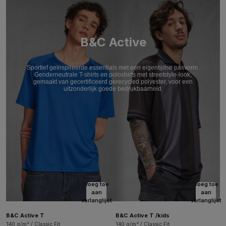
B&C Active
Sportief geïnspireerde essentials met een eigentijdse pasvorm.
Genderneutrale T-shirts en poloshirts met streetstyle-look,
gemaakt van gecertificeerd gerecycled polyester, voor een
uitzonderlijk goede bedrukbaarheid.
Voeg toe
Voeg toe
aan
aan
verlanglijst
verlanglijst
B&C Active T
B&C Active T /kids
140 g/m² / Classic Fit
140 g/m² / Classic Fit