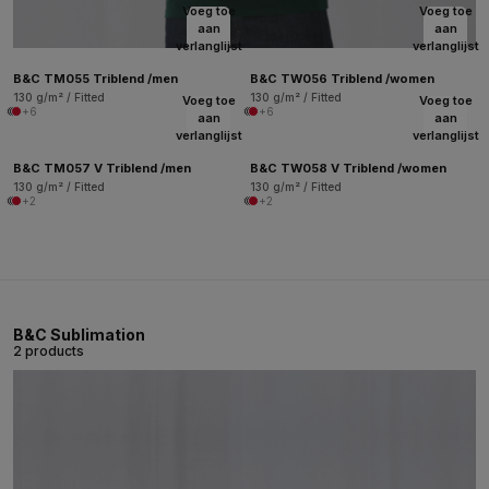
Voeg toe
Voeg toe
aan
aan
verlanglijst
verlanglijst
B&C TM055 Triblend /men
B&C TW056 Triblend /women
130 g/m² / Fitted
130 g/m² / Fitted
Voeg toe
Voeg toe
+6
+6
aan
aan
verlanglijst
verlanglijst
B&C TM057 V Triblend /men
B&C TW058 V Triblend /women
130 g/m² / Fitted
130 g/m² / Fitted
+2
+2
B&C Sublimation
2 products