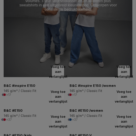
volumes. T-shirt voor volwassenen en kinderen plus
sweatshirts in een uitgebreid kleuraanbod. Ontworpen voor
consistente bedrukbaarheid.
Voeg toe
Voeg toe
aan
aan
verlanglijst
verlanglijst
B&C #inspire E150
B&C #inspire E150 /women
145 g/m² / Classic Fit
145 g/m² / Classic Fit
Voeg toe
Voeg toe
+17
+17
aan
aan
verlanglijst
verlanglijst
B&C #E150
B&C #E150 /women
145 g/m² / Classic Fit
145 g/m² / Classic Fit
Voeg toe
Voeg toe
+37
+37
aan
aan
verlanglijst
verlanglijst
B&C #E150 /kids
B&C #E150 V