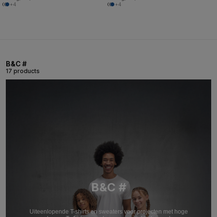
+4
+4
B&C #
17 products
B&C #
Uiteenlopende T-shirts en sweaters voor projecten met hoge