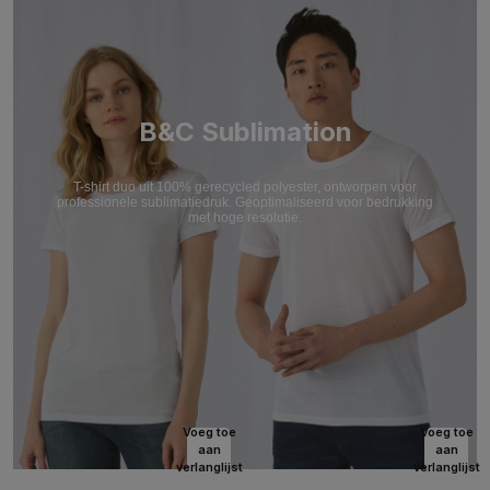
B&C Sublimation
T-shirt duo uit 100% gerecycled polyester, ontworpen voor
professionele sublimatiedruk. Geoptimaliseerd voor bedrukking
met hoge resolutie.
Voeg toe
Voeg toe
aan
aan
verlanglijst
verlanglijst