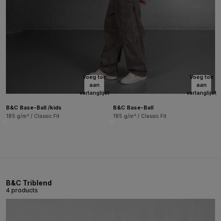
Voeg toe
Voeg toe
aan
aan
verlanglijst
verlanglijst
B&C Base-Ball /kids
B&C Base-Ball
185 g/m² / Classic Fit
185 g/m² / Classic Fit
B&C Triblend
4 products