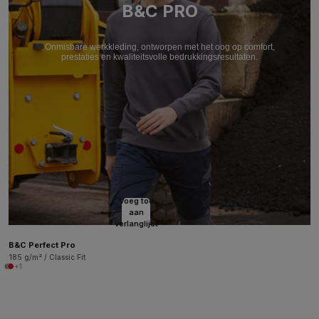
B&C PRO
Onmisbare werkkleding, ontworpen met het oog op comfort,
prestaties en kwaliteitsvolle bedrukkingsresultaten.
Voeg toe
aan
verlanglijst
B&C Perfect Pro
185 g/m² / Classic Fit
+1