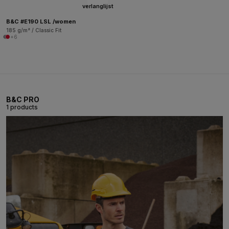
verlanglijst
B&C #E190 LSL /women
185 g/m² / Classic Fit
+6
B&C PRO
1 products