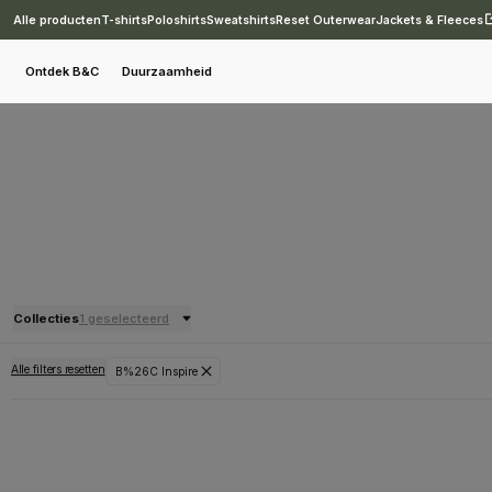
Alle producten
T-shirts
Poloshirts
Sweatshirts
Reset Outerwear
Jackets & Fleeces
Ontdek B&C
Duurzaamheid
Collecties
1 geselecteerd
Alle filters resetten
B%26C Inspire