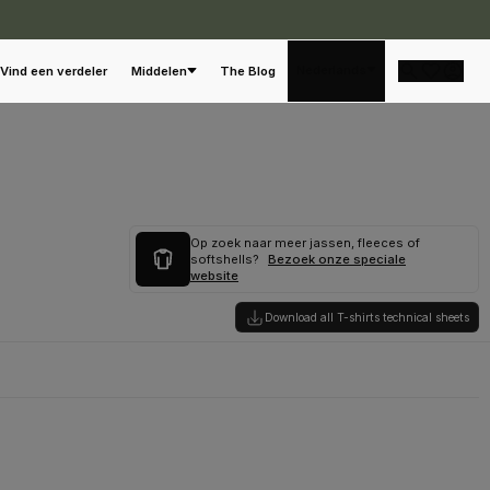
Nederlands
Vind een verdeler
Middelen
The Blog
Op zoek naar meer jassen, fleeces of
softshells?
Bezoek onze speciale
website
Download all T-shirts technical sheets