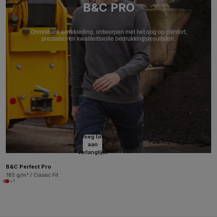
B&C PRO
Onmisbare werkkleding, ontworpen met het oog op comfort,
prestaties en kwaliteitsvolle bedrukkingsresultaten.
Voeg toe
aan
verlanglijst
B&C Perfect Pro
185 g/m² / Classic Fit
+1