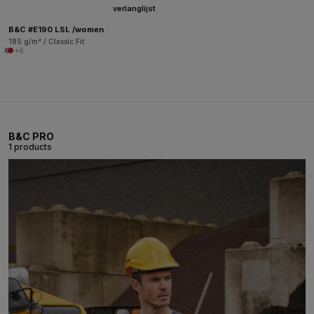
verlanglijst
B&C #E190 LSL /women
185 g/m² / Classic Fit
+6
B&C PRO
1 products