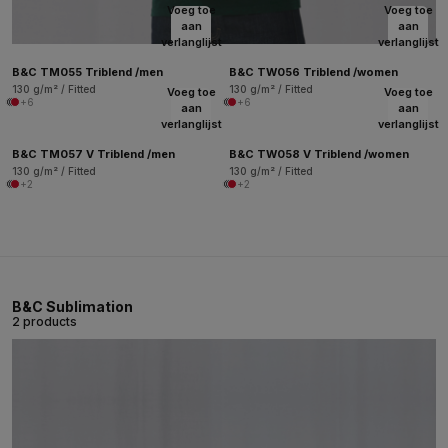
Voeg toe
Voeg toe
aan
aan
verlanglijst
verlanglijst
B&C TM055 Triblend /men
B&C TW056 Triblend /women
130 g/m² / Fitted
130 g/m² / Fitted
Voeg toe
Voeg toe
+6
+6
aan
aan
verlanglijst
verlanglijst
B&C TM057 V Triblend /men
B&C TW058 V Triblend /women
130 g/m² / Fitted
130 g/m² / Fitted
+2
+2
B&C Sublimation
2 products