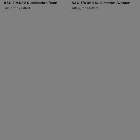
B&C TM062 Sublimation /men
B&C TW063 Sublimation /women
140 g/m² / Fitted
140 g/m² / Fitted