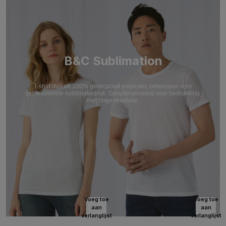
B&C Sublimation
T-shirt duo uit 100% gerecycled polyester, ontworpen voor
professionele sublimatiedruk. Geoptimaliseerd voor bedrukking
met hoge resolutie.
Voeg toe
Voeg toe
aan
aan
verlanglijst
verlanglijst