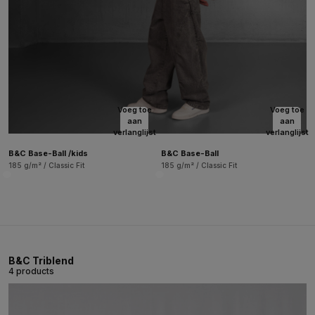
Voeg toe
Voeg toe
aan
aan
verlanglijst
verlanglijst
B&C Base-Ball /kids
B&C Base-Ball
185 g/m² / Classic Fit
185 g/m² / Classic Fit
B&C Triblend
4 products