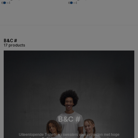
+4
+4
B&C #
17 products
B&C #
Uiteenlopende T-shirts en sweaters voor projecten met hoge