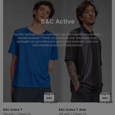
B&C Active
Sportief geïnspireerde essentials met een eigentijdse pasvorm.
Genderneutrale T-shirts en poloshirts met streetstyle-look,
gemaakt van gecertificeerd gerecycled polyester, voor een
uitzonderlijk goede bedrukbaarheid.
Voeg toe
Voeg toe
aan
aan
verlanglijst
verlanglijst
B&C Active T
B&C Active T /kids
140 g/m² / Classic Fit
140 g/m² / Classic Fit