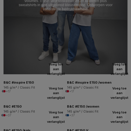
volumes. T-shirt voor volwassenen en kinderen plus
sweatshirts in een uitgebreid kleuraanbod. Ontworpen voor
consistente bedrukbaarheid.
Voeg toe
Voeg toe
aan
aan
verlanglijst
verlanglijst
B&C #inspire E150
B&C #inspire E150 /women
145 g/m² / Classic Fit
145 g/m² / Classic Fit
Voeg toe
Voeg toe
+17
+17
aan
aan
verlanglijst
verlanglijst
B&C #E150
B&C #E150 /women
145 g/m² / Classic Fit
145 g/m² / Classic Fit
Voeg toe
Voeg toe
+37
+37
aan
aan
verlanglijst
verlanglijst
B&C #E150 /kids
B&C #E150 V