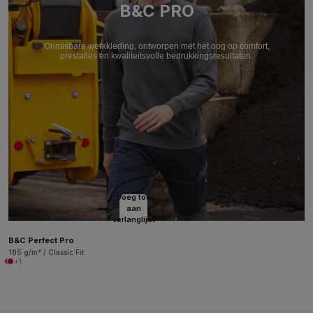
B&C PRO
Onmisbare werkkleding, ontworpen met het oog op comfort,
prestaties en kwaliteitsvolle bedrukkingsresultaten.
Voeg toe
aan
verlanglijst
B&C Perfect Pro
185 g/m² / Classic Fit
+1