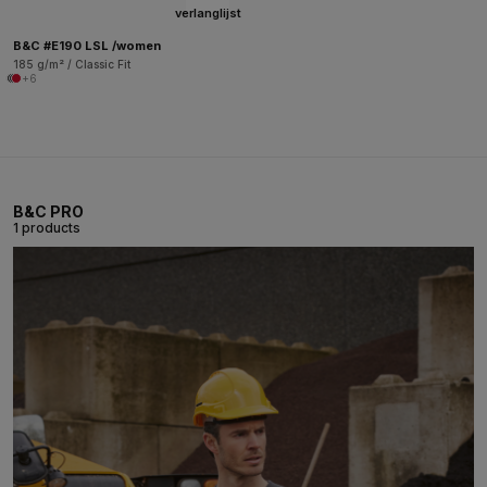
verlanglijst
B&C #E190 LSL /women
185 g/m² / Classic Fit
+6
B&C PRO
1 products