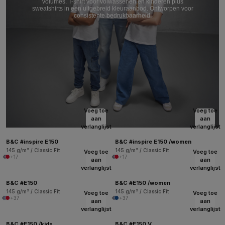
volumes. T-shirt voor volwassenen en kinderen plus
sweatshirts in een uitgebreid kleuraanbod. Ontworpen voor
consistente bedrukbaarheid.
Voeg toe
Voeg toe
aan
aan
verlanglijst
verlanglijst
B&C #inspire E150
B&C #inspire E150 /women
145 g/m² / Classic Fit
145 g/m² / Classic Fit
Voeg toe
Voeg toe
+17
+17
aan
aan
verlanglijst
verlanglijst
B&C #E150
B&C #E150 /women
145 g/m² / Classic Fit
145 g/m² / Classic Fit
Voeg toe
Voeg toe
+37
+37
aan
aan
verlanglijst
verlanglijst
B&C #E150 /kids
B&C #E150 V