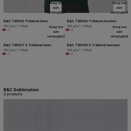
Voeg toe
Voeg toe
aan
aan
verlanglijst
verlanglijst
B&C TM055 Triblend /men
B&C TW056 Triblend /women
130 g/m² / Fitted
130 g/m² / Fitted
Voeg toe
Voeg toe
+6
+6
aan
aan
verlanglijst
verlanglijst
B&C TM057 V Triblend /men
B&C TW058 V Triblend /women
130 g/m² / Fitted
130 g/m² / Fitted
+2
+2
B&C Sublimation
2 products