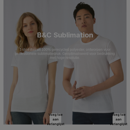
B&C Sublimation
T-shirt duo uit 100% gerecycled polyester, ontworpen voor
professionele sublimatiedruk. Geoptimaliseerd voor bedrukking
met hoge resolutie.
Voeg toe
Voeg toe
aan
aan
verlanglijst
verlanglijst