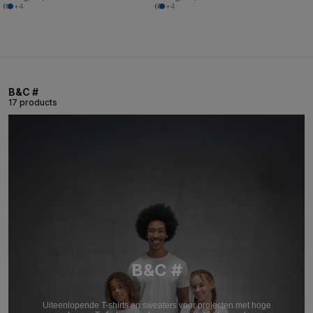
+4
+4
B&C #
17 products
B&C #
Uiteenlopende T-shirts en sweaters voor projecten met hoge