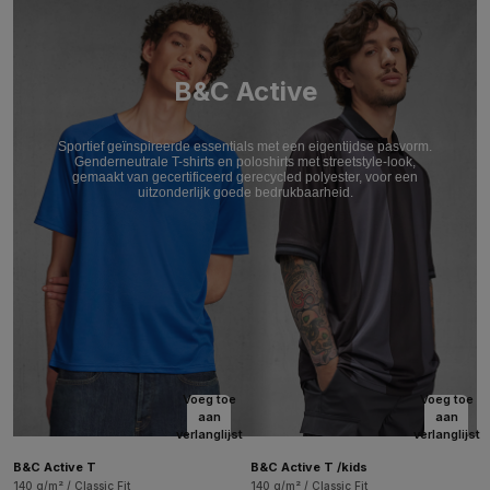
B&C Active
Sportief geïnspireerde essentials met een eigentijdse pasvorm.
Genderneutrale T-shirts en poloshirts met streetstyle-look,
gemaakt van gecertificeerd gerecycled polyester, voor een
uitzonderlijk goede bedrukbaarheid.
Voeg toe
Voeg toe
aan
aan
verlanglijst
verlanglijst
B&C Active T
B&C Active T /kids
140 g/m² / Classic Fit
140 g/m² / Classic Fit