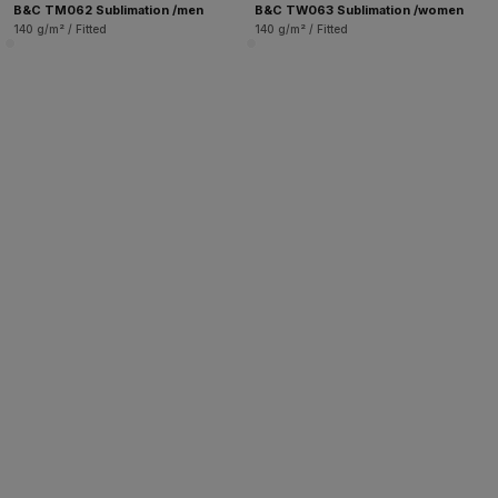
B&C TM062 Sublimation /men
B&C TW063 Sublimation /women
140 g/m² / Fitted
140 g/m² / Fitted