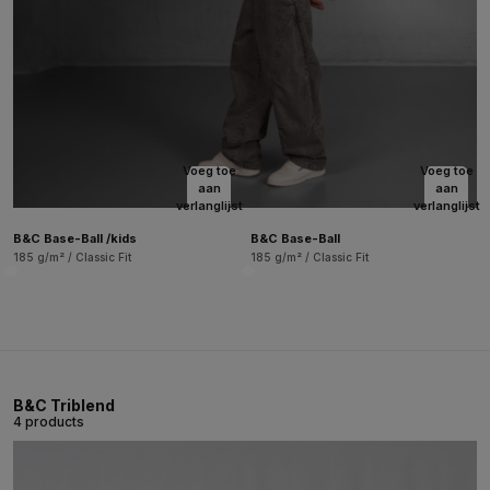
Voeg toe
Voeg toe
aan
aan
verlanglijst
verlanglijst
B&C Base-Ball /kids
B&C Base-Ball
185 g/m² / Classic Fit
185 g/m² / Classic Fit
B&C Triblend
4 products