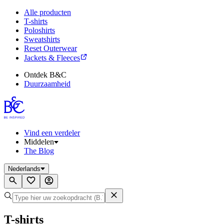
Alle producten
T-shirts
Poloshirts
Sweatshirts
Reset Outerwear
Jackets & Fleeces
Ontdek B&C
Duurzaamheid
Vind een verdeler
Middelen
The Blog
Nederlands
T-shirts