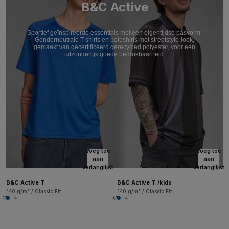
B&C Active
Sportief geïnspireerde essentials met een eigentijdse pasvorm.
Genderneutrale T-shirts en poloshirts met streetstyle-look,
gemaakt van gecertificeerd gerecycled polyester, voor een
uitzonderlijk goede bedrukbaarheid.
Voeg toe
Voeg toe
aan
aan
verlanglijst
verlanglijst
B&C Active T
B&C Active T /kids
140 g/m² / Classic Fit
140 g/m² / Classic Fit
+4
+4