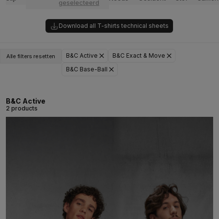
geselecteerd
Download all T-shirts technical sheets
B&C Active
B&C Exact & Move
Alle filters resetten
B&C Base-Ball
B&C Active
2 products