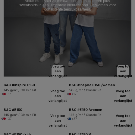
volumes. T-shirt voor volwassenen en kinderen plus
sweatshirts in een uitgebreid kleuraanbod. Ontworpen voor
consistente bedrukbaarheid.
Voeg toe
Voeg toe
aan
aan
verlanglijst
verlanglijst
B&C #inspire E150
B&C #inspire E150 /women
145 g/m² / Classic Fit
145 g/m² / Classic Fit
Voeg toe
Voeg toe
+17
+17
aan
aan
verlanglijst
verlanglijst
B&C #E150
B&C #E150 /women
145 g/m² / Classic Fit
145 g/m² / Classic Fit
Voeg toe
Voeg toe
+37
+37
aan
aan
verlanglijst
verlanglijst
B&C #E150 /kids
B&C #E150 V