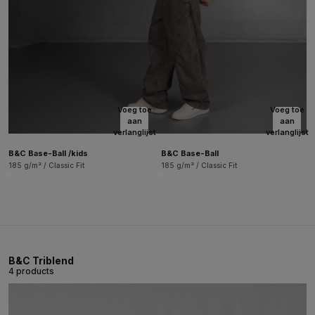
Voeg toe
Voeg toe
aan
aan
verlanglijst
verlanglijst
B&C Base-Ball /kids
B&C Base-Ball
185 g/m² / Classic Fit
185 g/m² / Classic Fit
B&C Triblend
4 products