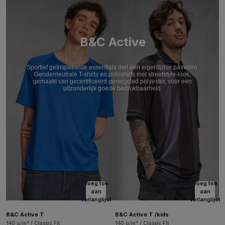
B&C Active
Sportief geïnspireerde essentials met een eigentijdse pasvorm.
Genderneutrale T-shirts en poloshirts met streetstyle-look,
gemaakt van gecertificeerd gerecycled polyester, voor een
uitzonderlijk goede bedrukbaarheid.
Voeg toe
Voeg toe
aan
aan
verlanglijst
verlanglijst
B&C Active T
B&C Active T /kids
140 g/m² / Classic Fit
140 g/m² / Classic Fit