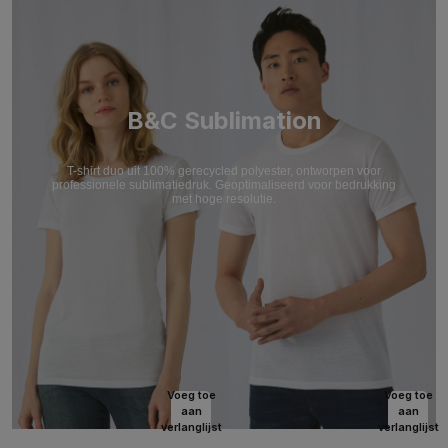
B&C Sublimation
T-shirt duo uit 100% gerecycled polyester, ontworpen voor
professionele sublimatiedruk. Geoptimaliseerd voor bedrukking
met hoge resolutie.
Voeg toe
Voeg toe
aan
aan
verlanglijst
verlanglijst