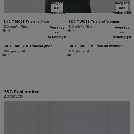
Voeg toe
Voeg toe
aan
aan
verlanglijst
verlanglijst
B&C TM055 Triblend /men
B&C TW056 Triblend /women
130 g/m² / Fitted
130 g/m² / Fitted
Voeg toe
Voeg toe
+6
+6
aan
aan
verlanglijst
verlanglijst
B&C TM057 V Triblend /men
B&C TW058 V Triblend /women
130 g/m² / Fitted
130 g/m² / Fitted
+2
+2
B&C Sublimation
2 products