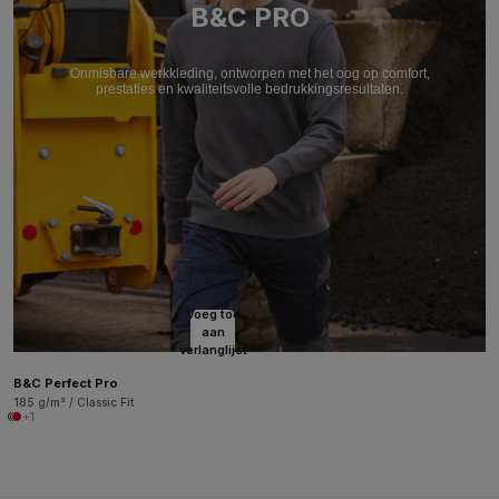
B&C PRO
Onmisbare werkkleding, ontworpen met het oog op comfort,
prestaties en kwaliteitsvolle bedrukkingsresultaten.
Voeg toe
aan
verlanglijst
B&C Perfect Pro
185 g/m² / Classic Fit
+1