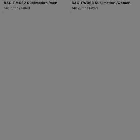
B&C TM062 Sublimation /men
B&C TW063 Sublimation /women
140 g/m² / Fitted
140 g/m² / Fitted