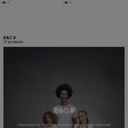
+4
+4
B&C #
17 products
B&C #
Uiteenlopende T-shirts en sweaters voor projecten met hoge