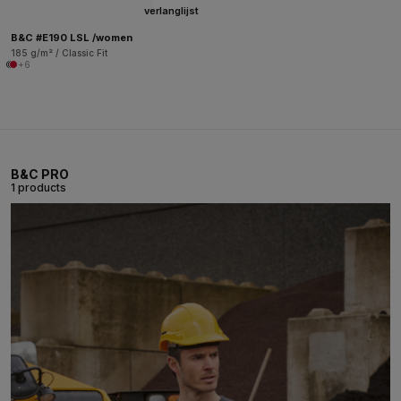
verlanglijst
B&C #E190 LSL /women
185 g/m² / Classic Fit
+6
B&C PRO
1 products