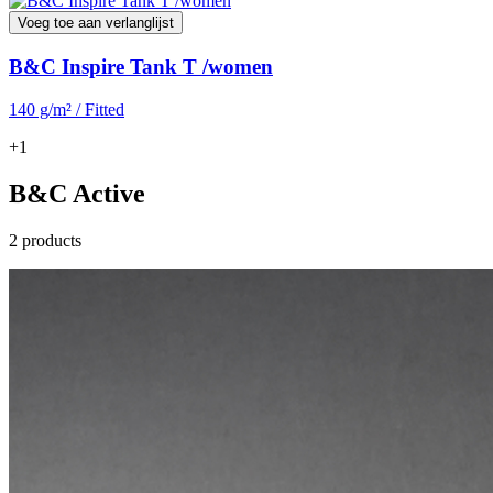
Voeg toe aan verlanglijst
B&C Inspire Tank T /women
140 g/m² / Fitted
+1
B&C Active
2 products