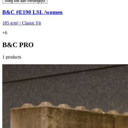
Voeg toe aan verlanglijst
B&C #E190 LSL /women
185 g/m² / Classic Fit
+6
B&C PRO
1 products