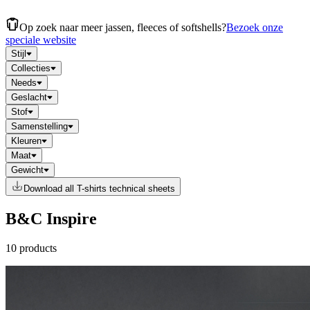
Op zoek naar meer jassen, fleeces of softshells?
Bezoek onze
speciale website
Stijl
Collecties
Needs
Geslacht
Stof
Samenstelling
Kleuren
Maat
Gewicht
Download all T-shirts technical sheets
B&C Inspire
10 products