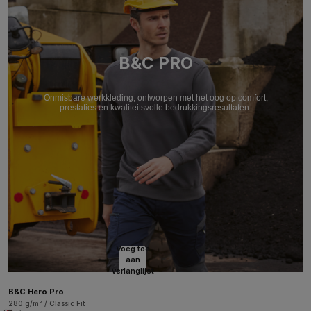
B&C PRO
Onmisbare werkkleding, ontworpen met het oog op comfort,
prestaties en kwaliteitsvolle bedrukkingsresultaten.
Voeg toe
aan
verlanglijst
B&C Hero Pro
280 g/m² / Classic Fit