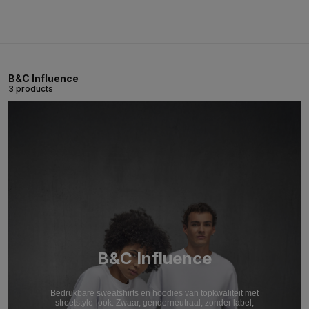
B&C Influence
3 products
B&C Influence
Bedrukbare sweatshirts en hoodies van topkwaliteit met
streetstyle-look. Zwaar, genderneutraal, zonder label,