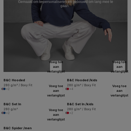
Gemaakt om te personaliseren en gebouwd om lang mee te
gaan.
Voeg toe
Voeg toe
aan
aan
verlanglijst
verlanglijst
B&C Hooded
B&C Hooded /kids
280 g/m² / Boxy Fit
280 g/m² / Boxy Fit
Voeg toe
Voeg toe
+2
+4
aan
aan
verlanglijst
verlanglijst
B&C Set In
B&C Set In /kids
280 g/m²
280 g/m² / Boxy Fit
Voeg toe
+2
+2
aan
verlanglijst
B&C Spider /men