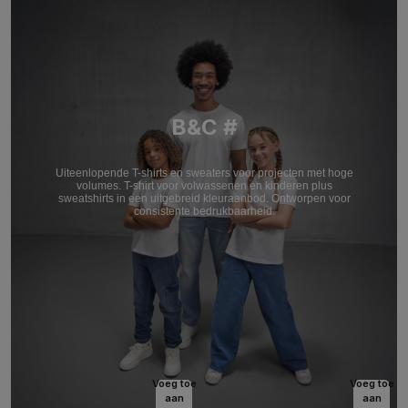
B&C #
Uiteenlopende T-shirts en sweaters voor projecten met hoge
volumes. T-shirt voor volwassenen en kinderen plus
sweatshirts in een uitgebreid kleuraanbod. Ontworpen voor
consistente bedrukbaarheid.
Voeg toe
Voeg toe
aan
aan