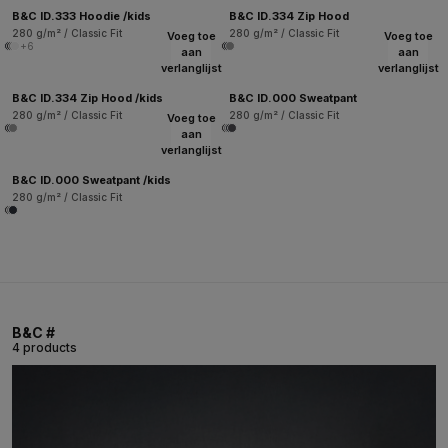
B&C ID.333 Hoodie /kids
B&C ID.334 Zip Hood
280 g/m² / Classic Fit
280 g/m² / Classic Fit
Voeg toe
Voeg toe
+6
aan
aan
verlanglijst
verlanglijst
B&C ID.334 Zip Hood /kids
B&C ID.000 Sweatpant
280 g/m² / Classic Fit
280 g/m² / Classic Fit
Voeg toe
aan
verlanglijst
B&C ID.000 Sweatpant /kids
280 g/m² / Classic Fit
B&C #
4 products