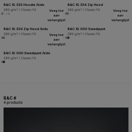
B&C ID.333 Hoodie /kids
B&C ID.334 Zip Hood
280 g/m² / Classic Fit
280 g/m² / Classic Fit
Voeg toe
Voeg toe
+6
aan
aan
verlanglijst
verlanglijst
B&C ID.334 Zip Hood /kids
B&C ID.000 Sweatpant
280 g/m² / Classic Fit
280 g/m² / Classic Fit
Voeg toe
aan
verlanglijst
B&C ID.000 Sweatpant /kids
280 g/m² / Classic Fit
B&C #
4 products