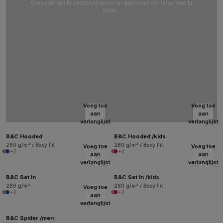
Gemaakt om te personaliseren en gebouwd om lang mee te
gaan.
Voeg toe
Voeg toe
aan
aan
verlanglijst
verlanglijst
B&C Hooded
B&C Hooded /kids
280 g/m² / Boxy Fit
280 g/m² / Boxy Fit
Voeg toe
Voeg toe
+2
+4
aan
aan
verlanglijst
verlanglijst
B&C Set In
B&C Set In /kids
280 g/m²
280 g/m² / Boxy Fit
Voeg toe
+2
+2
aan
verlanglijst
B&C Spider /men