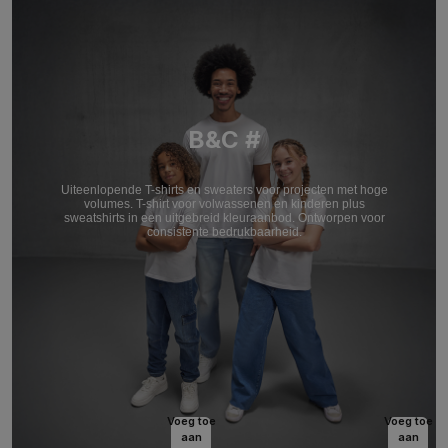
B&C #
Uiteenlopende T-shirts en sweaters voor projecten met hoge
volumes. T-shirt voor volwassenen en kinderen plus
sweatshirts in een uitgebreid kleuraanbod. Ontworpen voor
consistente bedrukbaarheid.
Voeg toe
Voeg toe
aan
aan