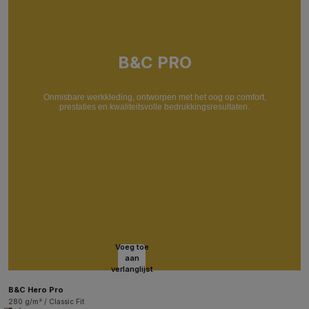
B&C PRO
Onmisbare werkkleding, ontworpen met het oog op comfort,
prestaties en kwaliteitsvolle bedrukkingsresultaten.
Voeg toe
aan
verlanglijst
B&C Hero Pro
280 g/m² / Classic Fit