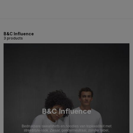
B&C Influence
3 products
B&C Influence
Bedrukbare sweatshirts en hoodies van topkwaliteit met
streetstyle-look. Zwaar, genderneutraal, zonder label,