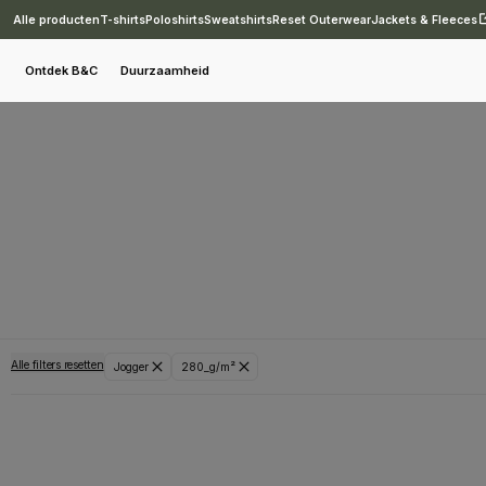
Alle producten
T-shirts
Poloshirts
Sweatshirts
Reset Outerwear
Jackets & Fleeces
Ontdek B&C
Duurzaamheid
Alle filters resetten
Jogger
280_g/m²