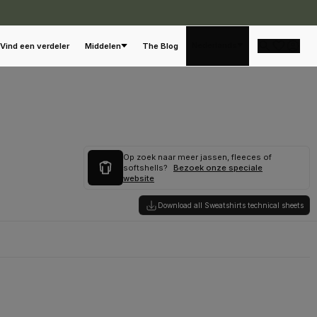
Nederlands
Vind een verdeler
Middelen
The Blog
Op zoek naar meer jassen, fleeces of
softshells?
Bezoek onze speciale
website
Download all Sweatshirts technical sheets