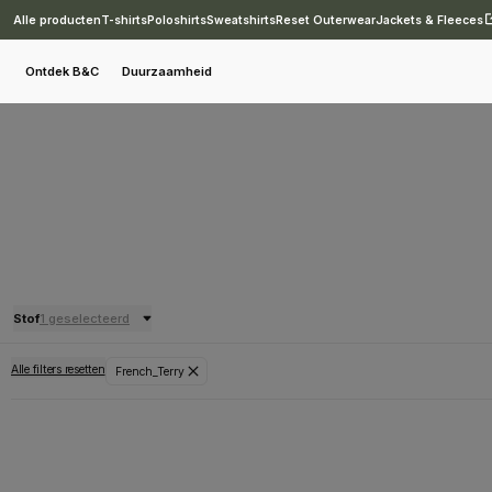
Alle producten
T-shirts
Poloshirts
Sweatshirts
Reset Outerwear
Jackets & Fleeces
Ontdek B&C
Duurzaamheid
Stof
1 geselecteerd
Alle filters resetten
French_Terry