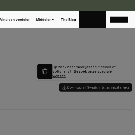
Nederlands
Vind een verdeler
Middelen
The Blog
Op zoek naar meer jassen, fleeces of
softshells?
Bezoek onze speciale
website
Download all Sweatshirts technical sheets