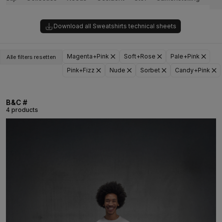
Download all Sweatshirts technical sheets
Magenta+Pink
Soft+Rose
Pale+Pink
Alle filters resetten
Pink+Fizz
Nude
Sorbet
Candy+Pink
B&C #
4 products