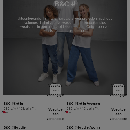
B&C #
Uiteenlopende T-shirts en sweaters voor projecten met hoge
volumes. T-shirt voor volwassenen en kinderen plus
sweatshirts in een uitgebreid kleuraanbod. Ontworpen voor
consistente bedrukbaarheid.
Voeg toe
Voeg toe
aan
aan
verlanglijst
verlanglijst
B&C #Set In
B&C #Set In /women
280 g/m² / Classic Fit
280 g/m² / Classic Fit
Voeg toe
Voeg toe
+31
+31
aan
aan
verlanglijst
verlanglijst
B&C #Hoodie
B&C #Hoodie /women