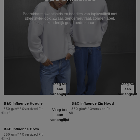
Bedrukbare sweatshirts en hoodies van topkwaliteit met
streetstyle-look. Zwaar, genderneutraal, zonder label,
uitzonderlijk goed bedrukbaar.
Voeg toe
Voeg toe
aan
aan
verlanglijst
verlanglijst
B&C Influence Hoodie
B&C Influence Zip Hood
350 g/m² / Oversized Fit
350 g/m² / Oversized Fit
Voeg toe
+2
aan
verlanglijst
B&C Influence Crew
350 g/m² / Oversized Fit
+2