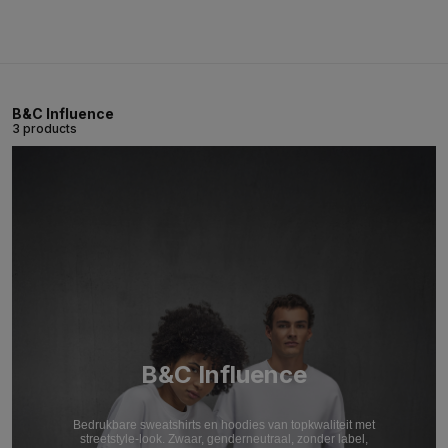
B&C Influence
3 products
B&C Influence
Bedrukbare sweatshirts en hoodies van topkwaliteit met
streetstyle-look. Zwaar, genderneutraal, zonder label,