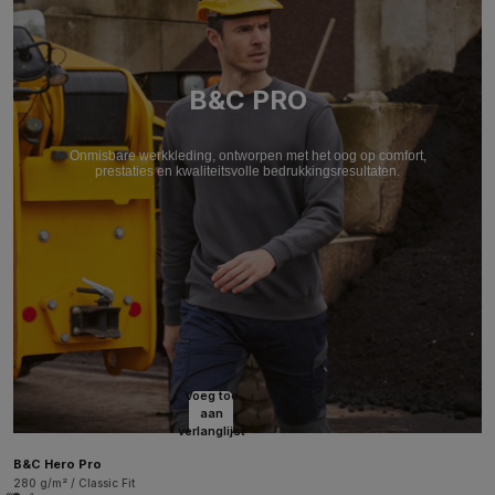
B&C PRO
Onmisbare werkkleding, ontworpen met het oog op comfort,
prestaties en kwaliteitsvolle bedrukkingsresultaten.
Voeg toe
aan
verlanglijst
B&C Hero Pro
280 g/m² / Classic Fit