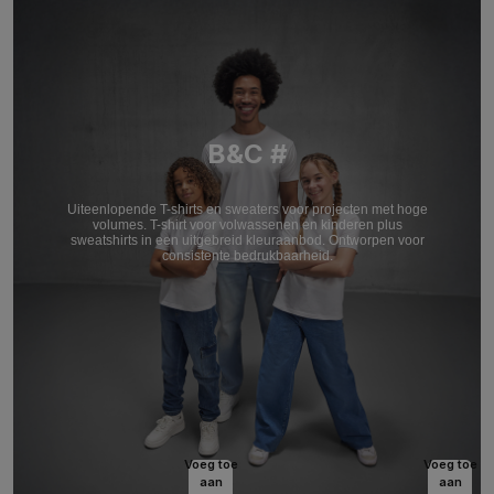
B&C #
Uiteenlopende T-shirts en sweaters voor projecten met hoge
volumes. T-shirt voor volwassenen en kinderen plus
sweatshirts in een uitgebreid kleuraanbod. Ontworpen voor
consistente bedrukbaarheid.
Voeg toe
Voeg toe
aan
aan