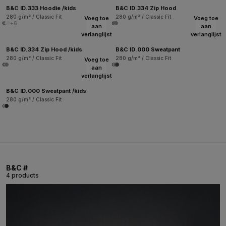
B&C ID.333 Hoodie /kids
B&C ID.334 Zip Hood
280 g/m² / Classic Fit
280 g/m² / Classic Fit
Voeg toe
Voeg toe
+6
aan
aan
verlanglijst
verlanglijst
B&C ID.334 Zip Hood /kids
B&C ID.000 Sweatpant
280 g/m² / Classic Fit
280 g/m² / Classic Fit
Voeg toe
aan
verlanglijst
B&C ID.000 Sweatpant /kids
280 g/m² / Classic Fit
B&C #
4 products