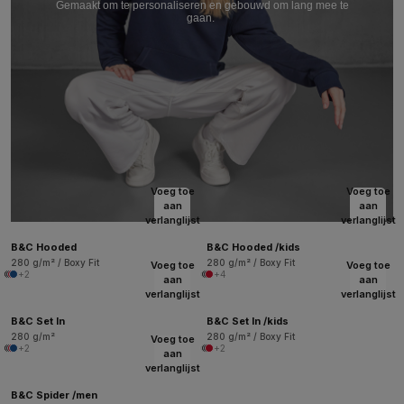
Gemaakt om te personaliseren en gebouwd om lang mee te
gaan.
Voeg toe
Voeg toe
aan
aan
verlanglijst
verlanglijst
B&C Hooded
B&C Hooded /kids
280 g/m² / Boxy Fit
280 g/m² / Boxy Fit
Voeg toe
Voeg toe
+2
+4
aan
aan
verlanglijst
verlanglijst
B&C Set In
B&C Set In /kids
280 g/m²
280 g/m² / Boxy Fit
Voeg toe
+2
+2
aan
verlanglijst
B&C Spider /men