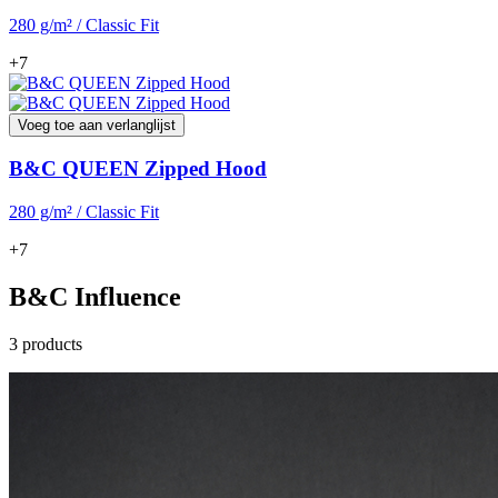
280 g/m² / Classic Fit
+7
Voeg toe aan verlanglijst
B&C QUEEN Zipped Hood
280 g/m² / Classic Fit
+7
B&C Influence
3 products