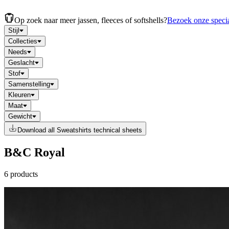
Op zoek naar meer jassen, fleeces of softshells?
Bezoek onze specia
Stijl
Collecties
Needs
Geslacht
Stof
Samenstelling
Kleuren
Maat
Gewicht
Download all Sweatshirts technical sheets
B&C Royal
6 products