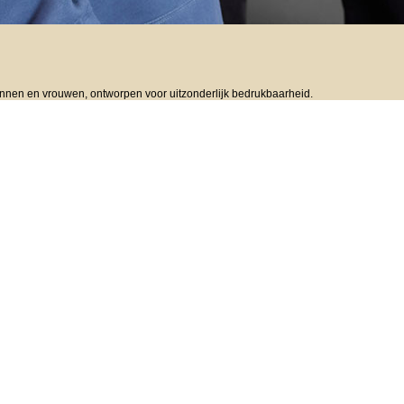
nnen en vrouwen, ontworpen voor uitzonderlijk bedrukbaarheid.