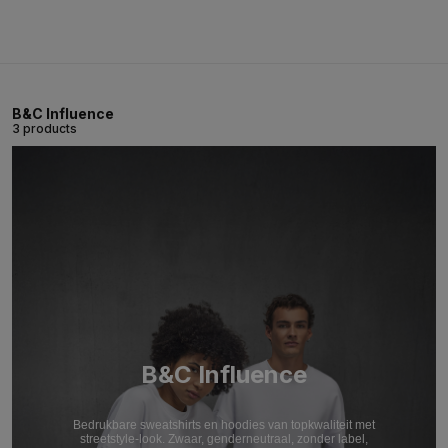
B&C Influence
3 products
B&C Influence
Bedrukbare sweatshirts en hoodies van topkwaliteit met
streetstyle-look. Zwaar, genderneutraal, zonder label,