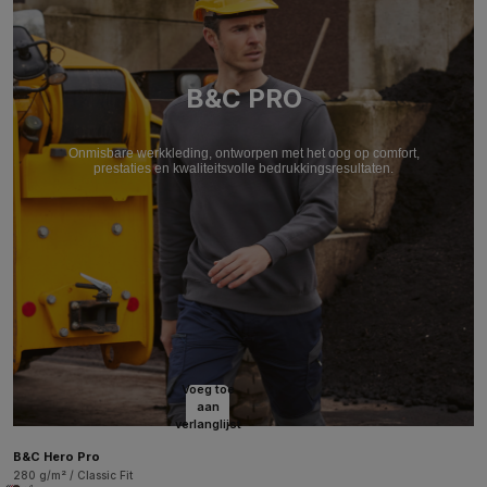
B&C PRO
Onmisbare werkkleding, ontworpen met het oog op comfort,
prestaties en kwaliteitsvolle bedrukkingsresultaten.
Voeg toe
aan
verlanglijst
B&C Hero Pro
280 g/m² / Classic Fit