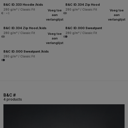
B&C ID.333 Hoodie /kids
B&C ID.334 Zip Hood
280 g/m² / Classic Fit
280 g/m² / Classic Fit
Voeg toe
Voeg toe
+6
aan
aan
verlanglijst
verlanglijst
B&C ID.334 Zip Hood /kids
B&C ID.000 Sweatpant
280 g/m² / Classic Fit
280 g/m² / Classic Fit
Voeg toe
aan
verlanglijst
B&C ID.000 Sweatpant /kids
280 g/m² / Classic Fit
B&C #
4 products