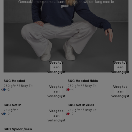
Gemaakt om te personaliseren en gebouwd om lang mee te
gaan.
Voeg toe
Voeg toe
aan
aan
verlanglijst
verlanglijst
B&C Hooded
B&C Hooded /kids
280 g/m² / Boxy Fit
280 g/m² / Boxy Fit
Voeg toe
Voeg toe
+2
+4
aan
aan
verlanglijst
verlanglijst
B&C Set In
B&C Set In /kids
280 g/m²
280 g/m² / Boxy Fit
Voeg toe
+2
+2
aan
verlanglijst
B&C Spider /men