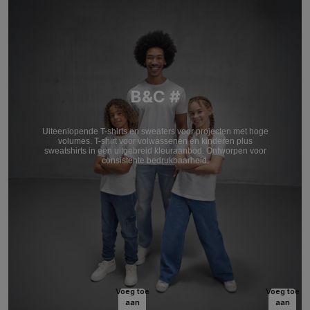
B&C #
Uiteenlopende T-shirts en sweaters voor projecten met hoge
volumes. T-shirt voor volwassenen en kinderen plus
sweatshirts in een uitgebreid kleuraanbod. Ontworpen voor
consistente bedrukbaarheid.
Voeg toe
Voeg toe
aan
aan