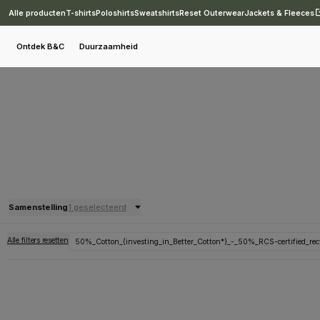
Alle producten
T-shirts
Poloshirts
Sweatshirts
Reset Outerwear
Jackets & Fleeces
Ontdek B&C
Duurzaamheid
Samenstelling
1 geselecteerd
Alle filters resetten
50%_Cotton_(investing_in_Better_Cotton*)_-_50%_RCS-certified_recy