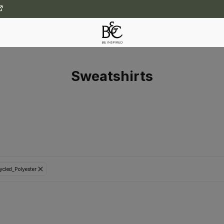
Sweatshirts
cled_Polyester