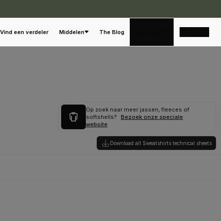
Nederlands
Vind een verdeler
Middelen
The Blog
Op zoek naar meer jassen, fleeces of
softshells?
Bezoek onze speciale
website
Download all Sweatshirts technical sheets