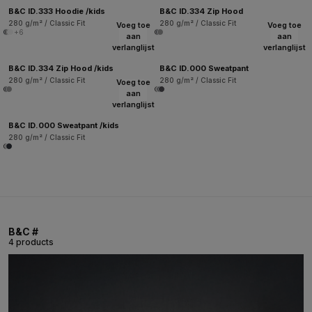
B&C ID.333 Hoodie /kids
B&C ID.334 Zip Hood
280 g/m² / Classic Fit
280 g/m² / Classic Fit
Voeg toe
Voeg toe
+6
aan
aan
verlanglijst
verlanglijst
B&C ID.334 Zip Hood /kids
B&C ID.000 Sweatpant
280 g/m² / Classic Fit
280 g/m² / Classic Fit
Voeg toe
aan
verlanglijst
B&C ID.000 Sweatpant /kids
280 g/m² / Classic Fit
B&C #
4 products