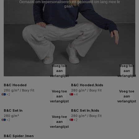
Gemaakt om te personaliseren en gebouwd om lang mee te
gaan.
Voeg toe
Voeg toe
aan
aan
verlanglijst
verlanglijst
B&C Hooded
B&C Hooded /kids
280 g/m² / Boxy Fit
280 g/m² / Boxy Fit
Voeg toe
Voeg toe
+2
+4
aan
aan
verlanglijst
verlanglijst
B&C Set In
B&C Set In /kids
280 g/m²
280 g/m² / Boxy Fit
Voeg toe
+2
+2
aan
verlanglijst
B&C Spider /men