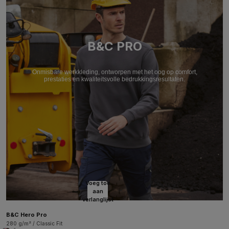
B&C PRO
Onmisbare werkkleding, ontworpen met het oog op comfort,
prestaties en kwaliteitsvolle bedrukkingsresultaten.
Voeg toe
aan
verlanglijst
B&C Hero Pro
280 g/m² / Classic Fit