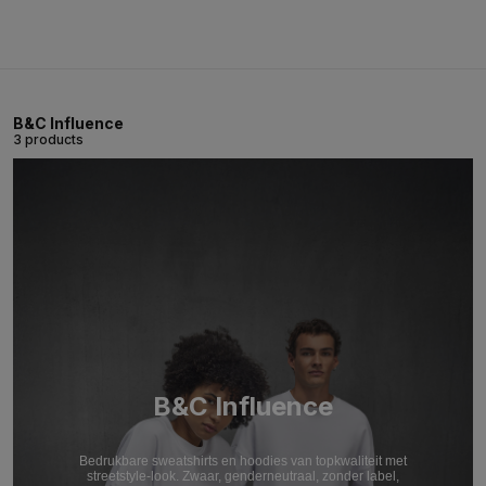
B&C Influence
3 products
B&C Influence
Bedrukbare sweatshirts en hoodies van topkwaliteit met
streetstyle-look. Zwaar, genderneutraal, zonder label,