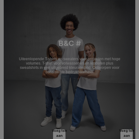
B&C #
Uiteenlopende T-shirts en sweaters voor projecten met hoge
volumes. T-shirt voor volwassenen en kinderen plus
sweatshirts in een uitgebreid kleuraanbod. Ontworpen voor
consistente bedrukbaarheid.
Voeg toe
Voeg toe
aan
aan