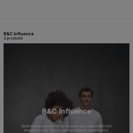
B&C Influence
3 products
B&C Influence
Bedrukbare sweatshirts en hoodies van topkwaliteit met
streetstyle-look. Zwaar, genderneutraal, zonder label,