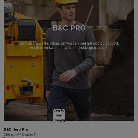
B&C PRO
Onmisbare werkkleding, ontworpen met het oog op comfort,
prestaties en kwaliteitsvolle bedrukkingsresultaten.
Voeg toe
aan
verlanglijst
B&C Hero Pro
280 g/m² / Classic Fit