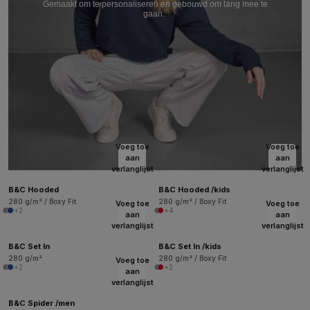
Gemaakt om te personaliseren en gebouwd om lang mee te
gaan.
Voeg toe
Voeg toe
aan
aan
verlanglijst
verlanglijst
B&C Hooded
B&C Hooded /kids
280 g/m² / Boxy Fit
280 g/m² / Boxy Fit
Voeg toe
Voeg toe
+2
+4
aan
aan
verlanglijst
verlanglijst
B&C Set In
B&C Set In /kids
280 g/m²
280 g/m² / Boxy Fit
Voeg toe
+2
+2
aan
verlanglijst
B&C Spider /men