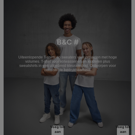
B&C #
Uiteenlopende T-shirts en sweaters voor projecten met hoge
volumes. T-shirt voor volwassenen en kinderen plus
sweatshirts in een uitgebreid kleuraanbod. Ontworpen voor
consistente bedrukbaarheid.
Voeg toe
Voeg toe
aan
aan