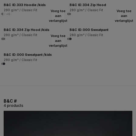
B&C ID.333 Hoodie /kids
B&C ID.334 Zip Hood
280 g/m² / Classic Fit
280 g/m² / Classic Fit
Voeg toe
Voeg toe
+6
aan
aan
verlanglijst
verlanglijst
B&C ID.334 Zip Hood /kids
B&C ID.000 Sweatpant
280 g/m² / Classic Fit
280 g/m² / Classic Fit
Voeg toe
aan
verlanglijst
B&C ID.000 Sweatpant /kids
280 g/m² / Classic Fit
B&C #
4 products