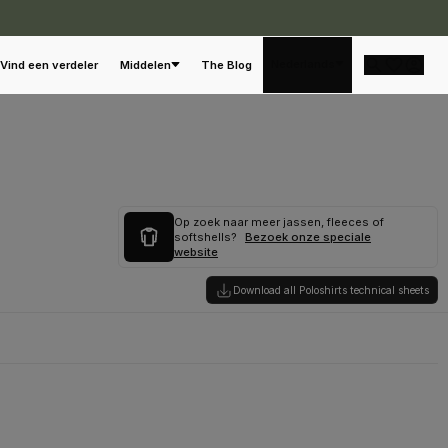
Nederlands
Vind een verdeler
Middelen
The Blog
Op zoek naar meer jassen, fleeces of
softshells?
Bezoek onze speciale
website
Download all Poloshirts technical sheets