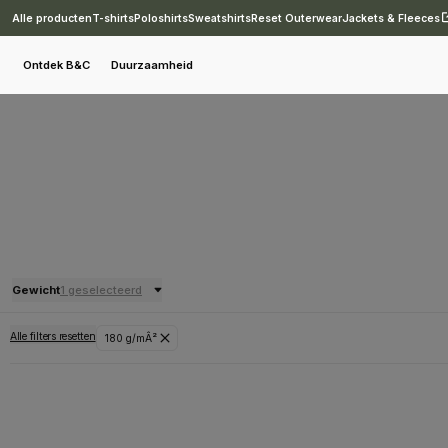
Alle producten
T-shirts
Poloshirts
Sweatshirts
Reset Outerwear
Jackets & Fleeces
Ontdek B&C
Duurzaamheid
Gewicht
1 geselecteerd
Alle filters resetten
180 g/mÂ²