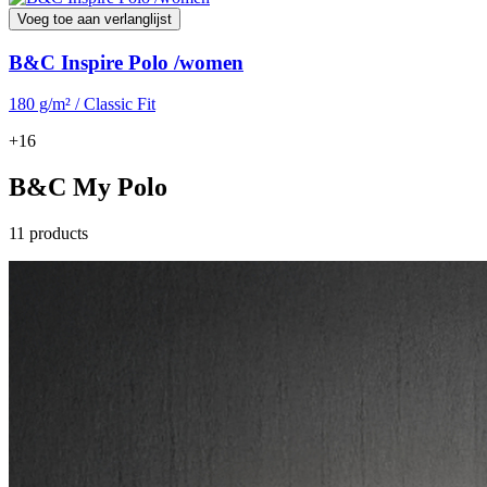
Voeg toe aan verlanglijst
B&C Inspire Polo /women
180 g/m² / Classic Fit
+16
B&C My Polo
11 products