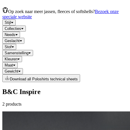
Op zoek naar meer jassen, fleeces of softshells?
Bezoek onze
speciale website
Stijl
Collecties
Needs
Geslacht
Stof
Samenstelling
Kleuren
Maat
Gewicht
Download all Poloshirts technical sheets
B&C Inspire
2 products