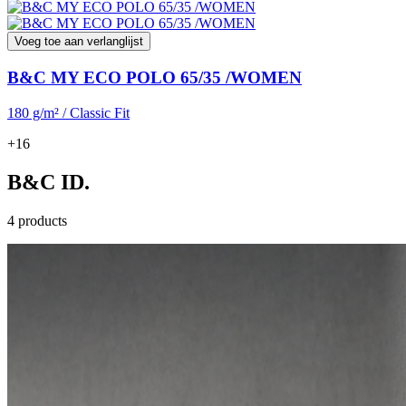
Voeg toe aan verlanglijst
B&C MY ECO POLO 65/35 /WOMEN
180 g/m² / Classic Fit
+16
B&C ID.
4 products