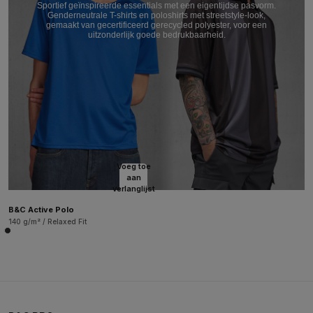
Sportief geïnspireerde essentials met een eigentijdse pasvorm.
Genderneutrale T-shirts en poloshirts met streetstyle-look,
gemaakt van gecertificeerd gerecycled polyester, voor een
uitzonderlijk goede bedrukbaarheid.
Voeg toe
aan
verlanglijst
B&C Active Polo
140 g/m² / Relaxed Fit