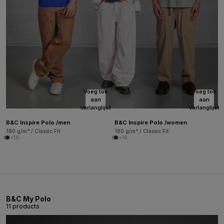
Voeg toe
Voeg toe
aan
aan
verlanglijst
verlanglijst
B&C Inspire Polo /men
B&C Inspire Polo /women
180 g/m² / Classic Fit
180 g/m² / Classic Fit
+16
+16
B&C My Polo
11 products