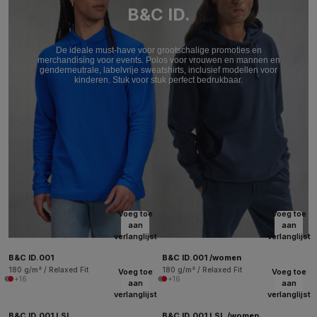
B&C ID.
De ideale must-have voor grootschalige promoties en
merchandising voor events. Polos voor vrouwen en mannen en
genderneutrale, labelvrije sweatshirts, inclusief modellen voor
kinderen. Stuk voor stuk perfect bedrukbaar.
Voeg toe
Voeg toe
aan
aan
verlanglijst
verlanglijst
B&C ID.001
B&C ID.001 /women
180 g/m² / Relaxed Fit
180 g/m² / Relaxed Fit
Voeg toe
Voeg toe
+16
+16
aan
aan
verlanglijst
verlanglijst
B&C ID.001 LSL
B&C ID.001 LSL /women