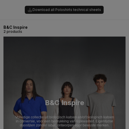
Download all Poloshirts technical sheets
B&C Inspire
2 products
B&C Inspire
Volledige collectie uit biologisch katoen en/of biologisch katoen
in conversie, voor een bedrukking van topkwaliteit. Eigentijdse
duostijlen zonder label, ontworpen voor bewuste merken.