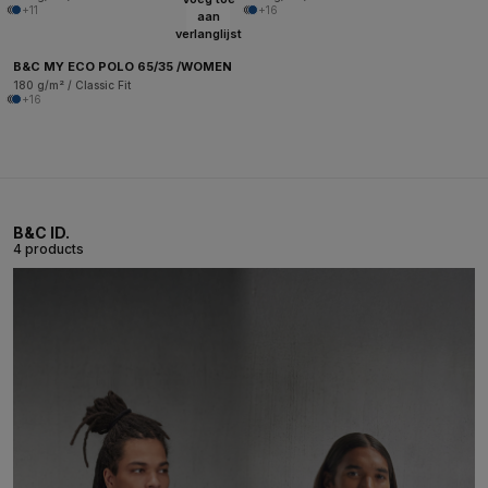
+11
+16
aan
verlanglijst
B&C MY ECO POLO 65/35 /WOMEN
180 g/m² / Classic Fit
+16
B&C ID.
4 products