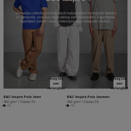
Volledige collectie uit biologisch katoen en/of biologisch katoen
in conversie, voor een bedrukking van topkwaliteit. Eigentijdse
duostijlen zonder label, ontworpen voor bewuste merken.
Voeg toe
Voeg toe
aan
aan
verlanglijst
verlanglijst
B&C Inspire Polo /men
B&C Inspire Polo /women
180 g/m² / Classic Fit
180 g/m² / Classic Fit
+16
+16