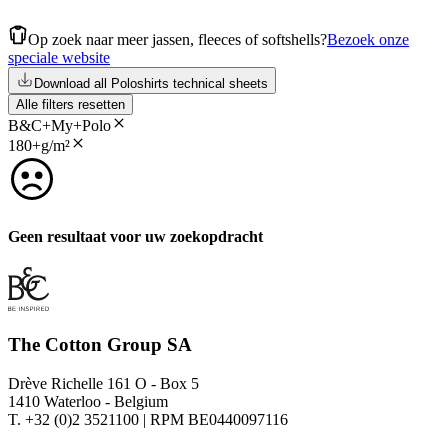
Op zoek naar meer jassen, fleeces of softshells?
Bezoek onze
speciale website
Download all Poloshirts technical sheets
Alle filters resetten
B&C+My+Polo
180+g/m²
Geen resultaat voor uw zoekopdracht
The Cotton Group SA
Drève Richelle 161 O - Box 5
1410 Waterloo - Belgium
T. +32 (0)2 3521100 | RPM BE0440097116