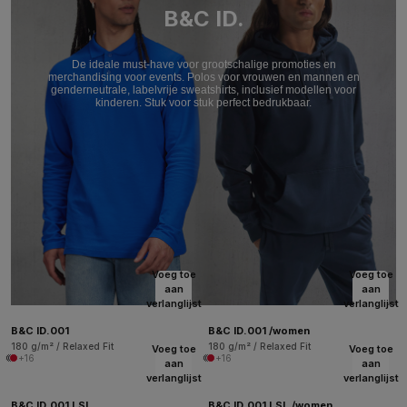
B&C ID.
De ideale must-have voor grootschalige promoties en
merchandising voor events. Polos voor vrouwen en mannen en
genderneutrale, labelvrije sweatshirts, inclusief modellen voor
kinderen. Stuk voor stuk perfect bedrukbaar.
Voeg toe
Voeg toe
aan
aan
verlanglijst
verlanglijst
B&C ID.001
B&C ID.001 /women
180 g/m² / Relaxed Fit
180 g/m² / Relaxed Fit
Voeg toe
Voeg toe
+16
+16
aan
aan
verlanglijst
verlanglijst
B&C ID.001 LSL
B&C ID.001 LSL /women