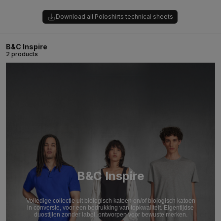
Download all Poloshirts technical sheets
B&C Inspire
2 products
B&C Inspire
Volledige collectie uit biologisch katoen en/of biologisch katoen
in conversie, voor een bedrukking van topkwaliteit. Eigentijdse
duostijlen zonder label, ontworpen voor bewuste merken.