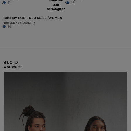
+11
+16
aan
verlanglijst
B&C MY ECO POLO 65/35 /WOMEN
180 g/m² / Classic Fit
+16
B&C ID.
4 products