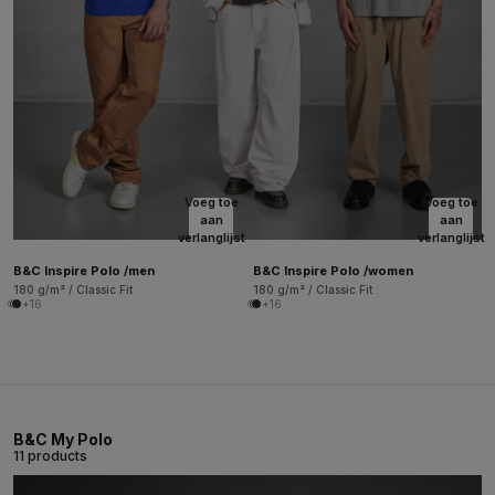
Voeg toe
Voeg toe
aan
aan
verlanglijst
verlanglijst
B&C Inspire Polo /men
B&C Inspire Polo /women
180 g/m² / Classic Fit
180 g/m² / Classic Fit
+16
+16
B&C My Polo
11 products