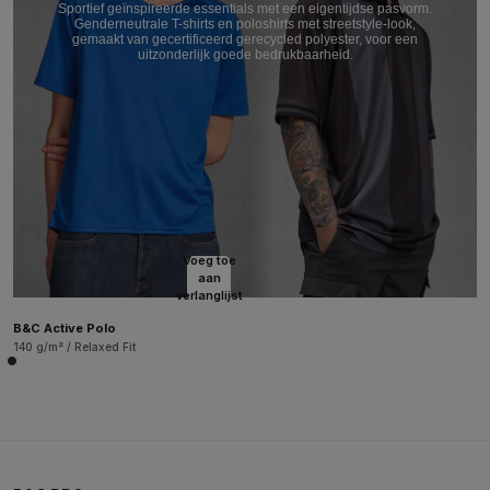
Sportief geïnspireerde essentials met een eigentijdse pasvorm.
Genderneutrale T-shirts en poloshirts met streetstyle-look,
gemaakt van gecertificeerd gerecycled polyester, voor een
uitzonderlijk goede bedrukbaarheid.
Voeg toe
aan
verlanglijst
B&C Active Polo
140 g/m² / Relaxed Fit