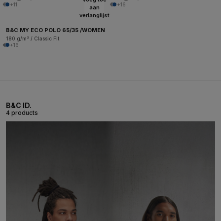
+11
+16
aan
verlanglijst
B&C MY ECO POLO 65/35 /WOMEN
180 g/m² / Classic Fit
+16
B&C ID.
4 products