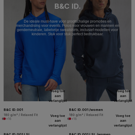
B&C ID.
De ideale must-have voor grootschalige promoties en
merchandising voor events. Polos voor vrouwen en mannen en
genderneutrale, labelvrije sweatshirts, inclusief modellen voor
kinderen. Stuk voor stuk perfect bedrukbaar.
Voeg toe
Voeg toe
aan
aan
verlanglijst
verlanglijst
B&C ID.001
B&C ID.001 /women
180 g/m² / Relaxed Fit
180 g/m² / Relaxed Fit
Voeg toe
Voeg toe
+16
+16
aan
aan
verlanglijst
verlanglijst
B&C ID.001 LSL
B&C ID.001 LSL /women