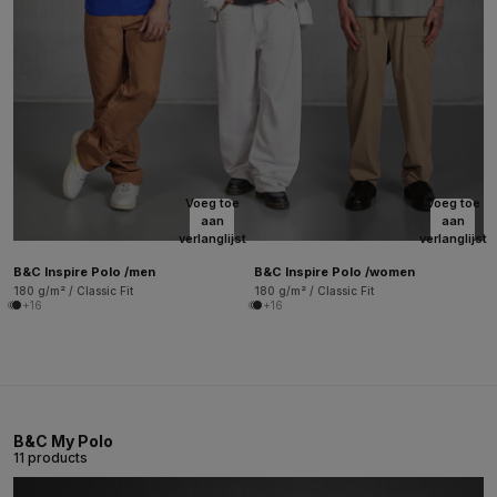
Voeg toe
Voeg toe
aan
aan
verlanglijst
verlanglijst
B&C Inspire Polo /men
B&C Inspire Polo /women
180 g/m² / Classic Fit
180 g/m² / Classic Fit
+16
+16
B&C My Polo
11 products