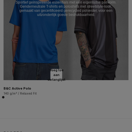
Sportief geïnspireerde essentials met een eigentijdse pasvorm.
Genderneutrale T-shirts en poloshirts met streetstyle-look,
gemaakt van gecertificeerd gerecycled polyester, voor een
uitzonderlijk goede bedrukbaarheid.
Voeg toe
aan
verlanglijst
B&C Active Polo
140 g/m² / Relaxed Fit