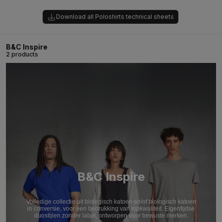
Download all Poloshirts technical sheets
B&C Inspire
2 products
B&C Inspire
Volledige collectie uit biologisch katoen en/of biologisch katoen
in conversie, voor een bedrukking van topkwaliteit. Eigentijdse
duostijlen zonder label, ontworpen voor bewuste merken.