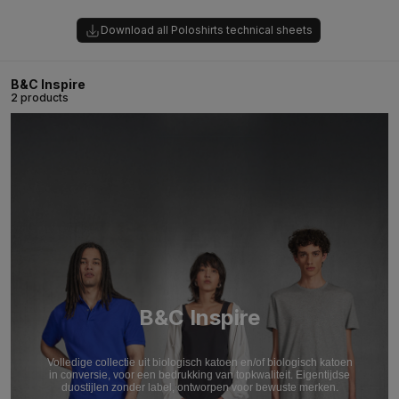
Download all Poloshirts technical sheets
B&C Inspire
2 products
B&C Inspire
Volledige collectie uit biologisch katoen en/of biologisch katoen
in conversie, voor een bedrukking van topkwaliteit. Eigentijdse
duostijlen zonder label, ontworpen voor bewuste merken.