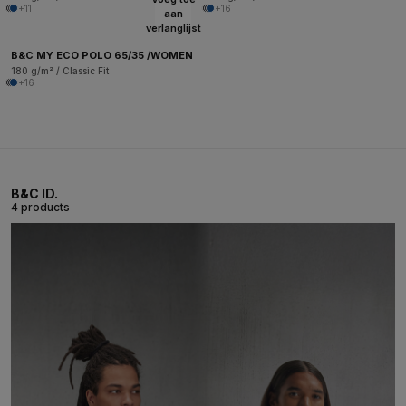
+11
+16
aan
verlanglijst
B&C MY ECO POLO 65/35 /WOMEN
180 g/m² / Classic Fit
+16
B&C ID.
4 products