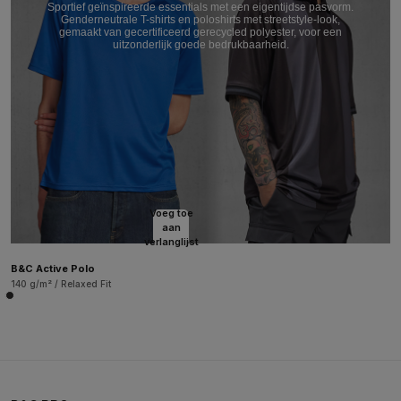
Sportief geïnspireerde essentials met een eigentijdse pasvorm.
Genderneutrale T-shirts en poloshirts met streetstyle-look,
gemaakt van gecertificeerd gerecycled polyester, voor een
uitzonderlijk goede bedrukbaarheid.
Voeg toe
aan
verlanglijst
B&C Active Polo
140 g/m² / Relaxed Fit