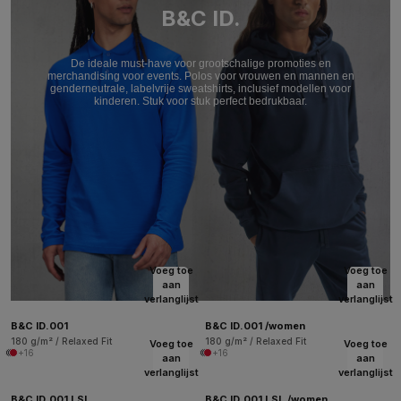
B&C ID.
De ideale must-have voor grootschalige promoties en
merchandising voor events. Polos voor vrouwen en mannen en
genderneutrale, labelvrije sweatshirts, inclusief modellen voor
kinderen. Stuk voor stuk perfect bedrukbaar.
Voeg toe
Voeg toe
aan
aan
verlanglijst
verlanglijst
B&C ID.001
B&C ID.001 /women
180 g/m² / Relaxed Fit
180 g/m² / Relaxed Fit
Voeg toe
Voeg toe
+16
+16
aan
aan
verlanglijst
verlanglijst
B&C ID.001 LSL
B&C ID.001 LSL /women