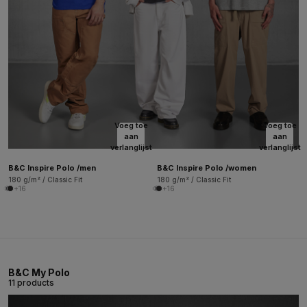
Voeg toe
Voeg toe
aan
aan
verlanglijst
verlanglijst
B&C Inspire Polo /men
B&C Inspire Polo /women
180 g/m² / Classic Fit
180 g/m² / Classic Fit
+16
+16
B&C My Polo
11 products