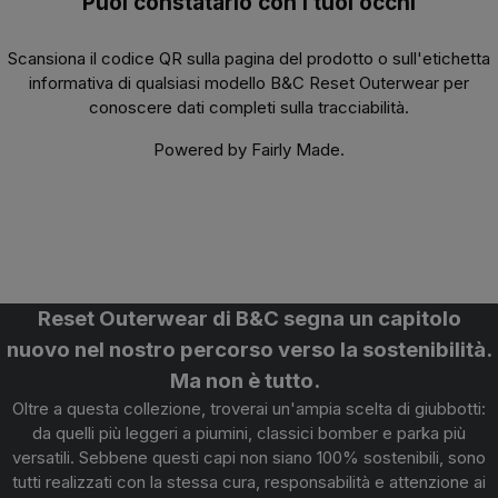
Puoi constatarlo con i tuoi occhi
Scansiona il codice QR sulla pagina del prodotto o sull'etichetta
informativa di qualsiasi
modello B&C Reset Outerwear
per
conoscere dati completi sulla tracciabilità.
Powered by Fairly Made.
Reset Outerwear di B&C segna un capitolo
nuovo nel nostro percorso verso la sostenibilità.
Ma non è tutto.
Oltre a questa collezione, troverai un'ampia scelta di giubbotti:
da quelli più leggeri a piumini, classici bomber e parka più
versatili. Sebbene questi capi non siano 100% sostenibili, sono
tutti realizzati con la stessa cura, responsabilità e attenzione ai