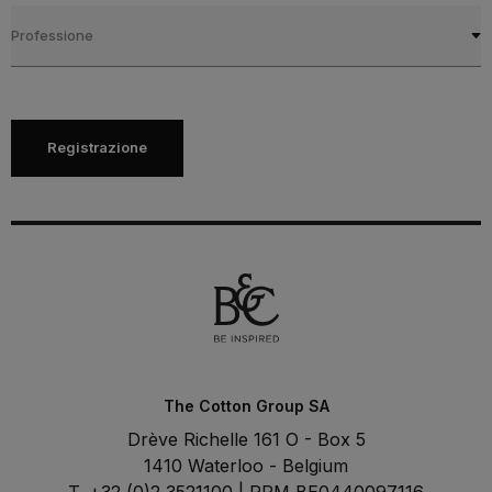
Professione
Registrazione
The Cotton Group SA
Drève Richelle 161 O - Box 5
1410 Waterloo - Belgium
T. +32 (0)2 3521100 | RPM BE0440097116