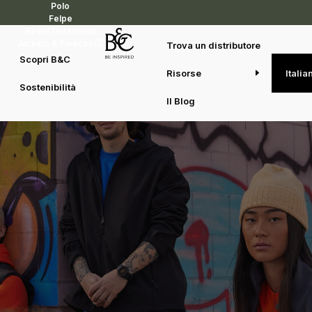
Polo
Felpe
Reset Outerwear
Jackets & Fleeces
Trova un distributore
Scopri B&C
Prestazioni sostenibili ridefinite
Risorse
Italia
Sostenibilità
B&C Reset Outerwear
Il Blog