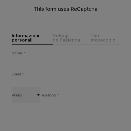
This form uses ReCaptcha
Informazioni
Dettagli
Tuo
personali
dell'azienda
messaggio
Nome
*
Indietro
Indietro
Email
*
Prefix
Telefono
*