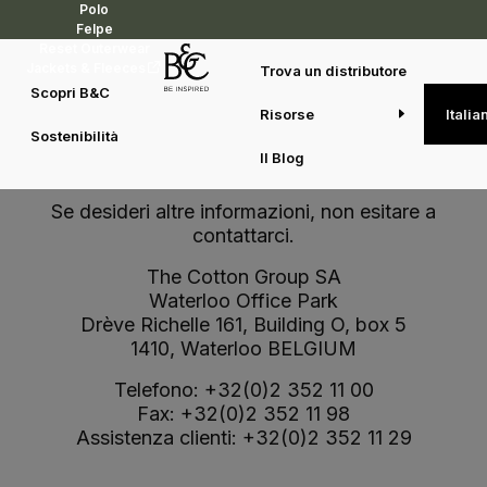
Polo
Felpe
Reset Outerwear
Jackets & Fleeces
Trova un distributore
Scopri B&C
Risorse
Italia
Sostenibilità
Contatto
Il Blog
Se desideri altre informazioni, non esitare a
contattarci.
The Cotton Group SA
Waterloo Office Park
Drève Richelle 161, Building O, box 5
1410, Waterloo BELGIUM
Telefono: +32(0)2 352 11 00
Fax: +32(0)2 352 11 98
Assistenza clienti: +32(0)2 352 11 29