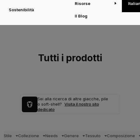
Risorse
Italia
Sostenibilità
Il Blog
Tutti i prodotti
Sei alla ricerca di altre giacche, pile
o soft-shell?
Visita il nostro sito
dedicato
Stile
Collezione
Needs
Genere
Tessuto
Composizione