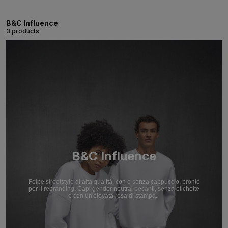
B&C Influence
3 products
B&C Influence
Felpe streetstyle di alta qualità, con e senza cappuccio, pronte
per il rebranding. Capi gender neutral pesanti, senza etichette
e con un'elevata resa di stampa.