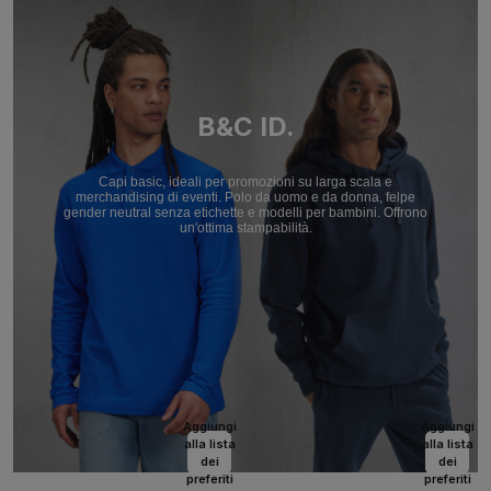
B&C ID.
Capi basic, ideali per promozioni su larga scala e
merchandising di eventi. Polo da uomo e da donna, felpe
gender neutral senza etichette e modelli per bambini. Offrono
un'ottima stampabilità.
Aggiungi
Aggiungi
alla lista
alla lista
dei
dei
preferiti
preferiti