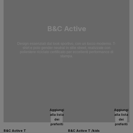
B&C Active
Design essenziali dal look sportivo, con un tocco moderno. T-
shirt e polo gender neutral in stile street, realizzate con
poliestere riciclato certificato per eccellenti performance di
stampa.
Aggiungi
Aggiungi
alla lista
alla lista
dei
dei
preferiti
preferiti
B&C Active T
B&C Active T /kids