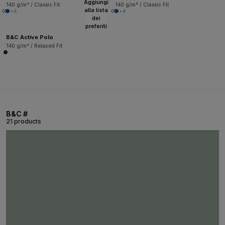
Aggiungi
140 g/m² / Classic Fit
140 g/m² / Classic Fit
alla lista
+4
+4
dei
preferiti
B&C Active Polo
140 g/m² / Relaxed Fit
B&C #
21 products