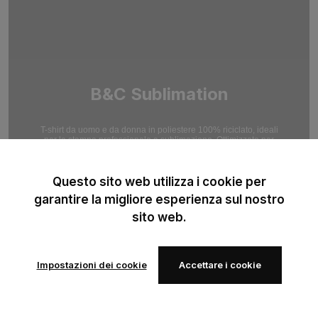
B&C Sublimation
T-shirt da uomo e da donna in poliestere 100% riciclato, ideali
per la stampa professionale a sublimazione. Ottimizzate per
risultati ad alta risoluzione.
Questo sito web utilizza i cookie per
garantire la migliore esperienza sul nostro
sito web.
Impostazioni dei cookie
Accettare i cookie
Aggiungi
Aggiungi
alla lista
alla lista
dei
dei
preferiti
preferiti