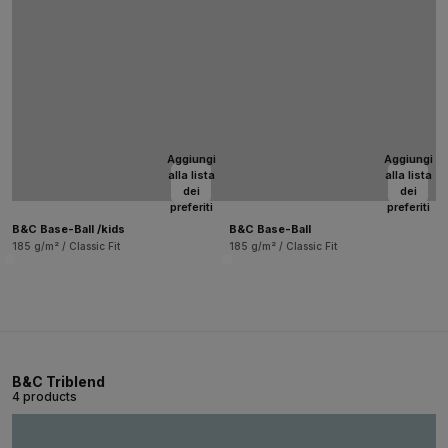
Aggiungi
Aggiungi
alla lista
alla lista
dei
dei
preferiti
preferiti
B&C Base-Ball /kids
B&C Base-Ball
185 g/m² / Classic Fit
185 g/m² / Classic Fit
B&C Triblend
4 products