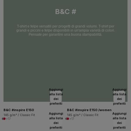
B&C #
T-shirt e felpe versatili per progetti di grandi volumi. T-shirt per
grandi e piccini e felpe disponibili in un'ampia varietà di colori.
Pensate per garantire una buona stampabilità.
Aggiungi
Aggiungi
alla lista
alla lista
dei
dei
preferiti
preferiti
B&C #inspire E150
B&C #inspire E150 /women
Aggiungi
Aggiungi
145 g/m² / Classic Fit
145 g/m² / Classic Fit
alla lista
alla lista
+17
+17
dei
dei
preferiti
preferiti