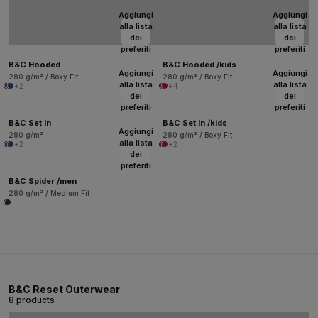
Aggiungi
Aggiungi
alla lista
alla lista
dei
dei
preferiti
preferiti
B&C Hooded
B&C Hooded /kids
Aggiungi
Aggiungi
280 g/m² / Boxy Fit
280 g/m² / Boxy Fit
alla lista
alla lista
+2
+4
dei
dei
preferiti
preferiti
B&C Set In
B&C Set In /kids
Aggiungi
280 g/m²
280 g/m² / Boxy Fit
alla lista
+2
+2
dei
preferiti
B&C Spider /men
280 g/m² / Medium Fit
B&C Reset Outerwear
8 products