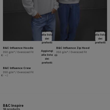
Aggiungi
Aggiungi
alla lista
alla lista
dei
dei
preferiti
preferiti
B&C Influence Hoodie
B&C Influence Zip Hood
Aggiungi
350 g/m² / Oversized Fit
350 g/m² / Oversized Fit
alla lista
+2
dei
preferiti
B&C Influence Crew
350 g/m² / Oversized Fit
+2
B&C Inspire
18 products