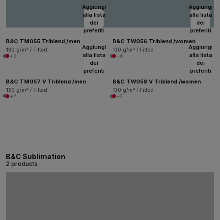
Aggiungi
Aggiungi
alla lista
alla lista
dei
dei
preferiti
preferiti
B&C TM055 Triblend /men
B&C TW056 Triblend /women
Aggiungi
Aggiungi
130 g/m² / Fitted
130 g/m² / Fitted
alla lista
alla lista
+6
+6
dei
dei
preferiti
preferiti
B&C TM057 V Triblend /men
B&C TW058 V Triblend /women
130 g/m² / Fitted
130 g/m² / Fitted
+2
+2
B&C Sublimation
2 products