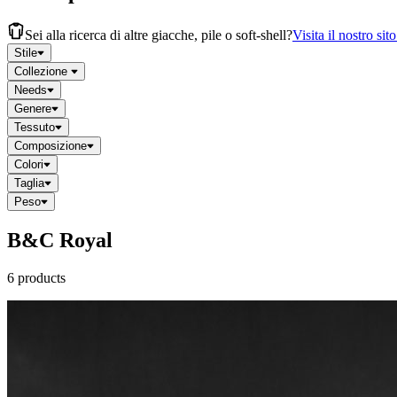
Sei alla ricerca di altre giacche, pile o soft-shell?
Visita il nostro sit
Stile
Collezione
Needs
Genere
Tessuto
Composizione
Colori
Taglia
Peso
B&C Royal
6 products