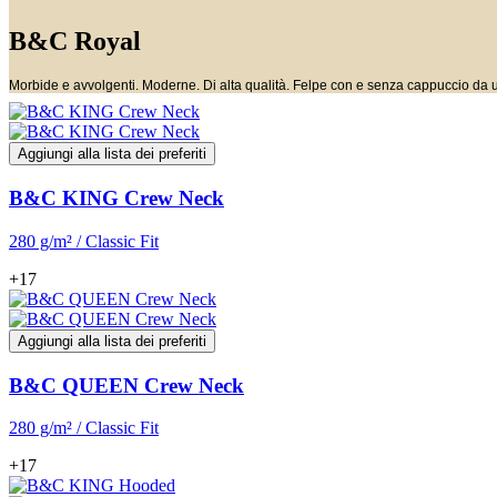
B&C Royal
Morbide e avvolgenti. Moderne. Di alta qualità. Felpe con e senza cappuccio da 
Aggiungi alla lista dei preferiti
B&C KING Crew Neck
280 g/m² / Classic Fit
+17
Aggiungi alla lista dei preferiti
B&C QUEEN Crew Neck
280 g/m² / Classic Fit
+17