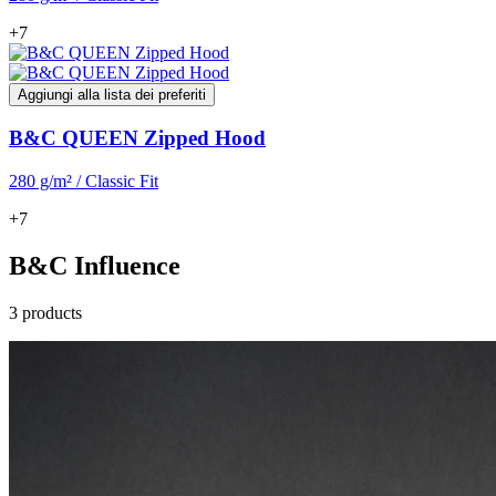
+7
Aggiungi alla lista dei preferiti
B&C QUEEN Zipped Hood
280 g/m² / Classic Fit
+7
B&C Influence
3 products