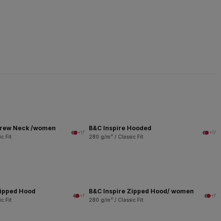
Crew Neck /women
B&C Inspire Hooded
+17
+17
c Fit
280 g/m² / Classic Fit
Zipped Hood
B&C Inspire Zipped Hood/ women
+7
+7
c Fit
280 g/m² / Classic Fit