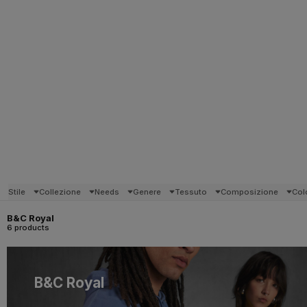
Stile
Collezione
Needs
Genere
Tessuto
Composizione
Col
B&C Royal
6 products
B&C Royal