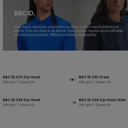
B&C ID.
Capi basic, ideali per promozioni su larga scala e merchandising di
eventi. Polo da uomo e da donna, felpe gender neutral senza etichette
e modelli per bambini. Offrono un'ottima stampabilità.
B&C ID.224 Zip Hood
B&C ID.332 Crew
+1
280 g/m² / Classic Fit
280 g/m² / Classic Fit
B&C ID.334 Zip Hood
B&C ID.334 Zip Hood /kids
280 g/m² / Classic Fit
280 g/m² / Classic Fit