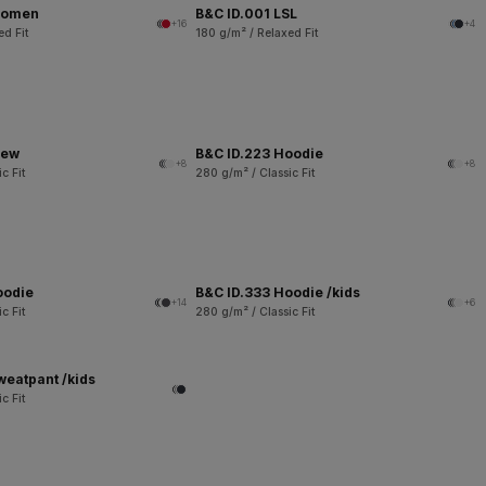
women
B&C ID.001 LSL
+16
+4
ed Fit
180 g/m² / Relaxed Fit
rew
B&C ID.223 Hoodie
+8
+8
c Fit
280 g/m² / Classic Fit
oodie
B&C ID.333 Hoodie /kids
+14
+6
c Fit
280 g/m² / Classic Fit
weatpant /kids
c Fit