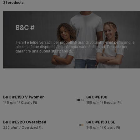
21 products
B&C #
T-shirt e felpe versatili per progetti di grandi volumi. T-shirt per grandi e
piccini e felpe disponibili in un'ampia varietà di colori. Pensate per
garantire una buona stampabilità.
B&C #E150 V /women
B&C #E190
+3
145 g/m² / Classic Fit
185 g/m² / Regular Fit
B&C #E220 Oversized
B&C #E150 LSL
220 g/m² / Oversized Fit
145 g/m² / Classic Fit