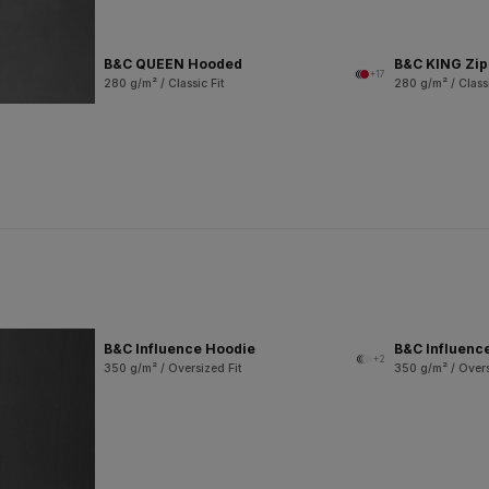
B&C QUEEN Hooded
B&C KING Zi
+17
280 g/m² / Classic Fit
280 g/m² / Classi
B&C Influence Hoodie
B&C Influenc
+2
350 g/m² / Oversized Fit
350 g/m² / Overs