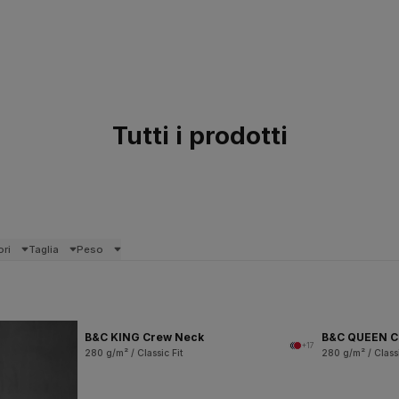
Tutti i prodotti
ori
Taglia
Peso
B&C KING Crew Neck
B&C QUEEN C
+17
280 g/m² / Classic Fit
280 g/m² / Classi