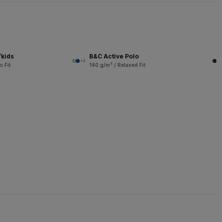
/kids
B&C Active Polo
+4
c Fit
140 g/m² / Relaxed Fit