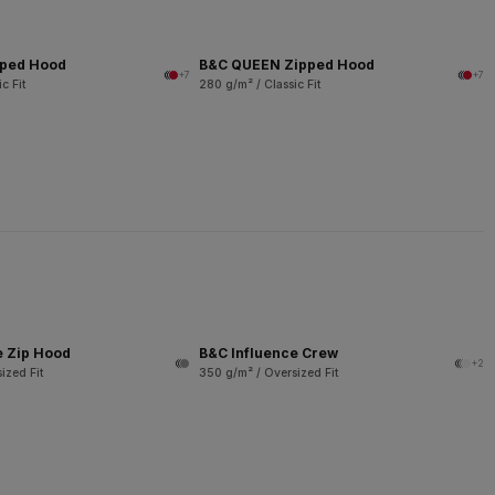
pped Hood
B&C QUEEN Zipped Hood
+7
+7
c Fit
280 g/m² / Classic Fit
e Zip Hood
B&C Influence Crew
+2
ized Fit
350 g/m² / Oversized Fit