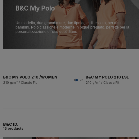
B&C My Polo
Un modello, due grammature, due tipologie di tessuto, per adulti e
bambini. Polo classiche e moderne in piqué pregiato, perfette per la
personalizzazione e l'uso quotidiano.
B&C MY POLO 210 /WOMEN
B&C MY POLO 210 LSL
+26
210 g/m² / Classic Fit
210 g/m² / Classic Fit
B&C ID.
15 products