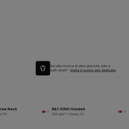
Sei alla ricerca di altre giacche, pile o
soft-shell?
Visita il nostro sito dedicato
rew Neck
B&C KING Hooded
+17
+17
c Fit
280 g/m² / Classic Fit