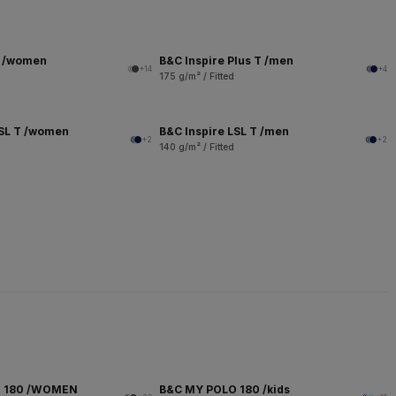
T /women
B&C Inspire Plus T /men
+14
+4
175 g/m² / Fitted
LSL T /women
B&C Inspire LSL T /men
+2
+2
140 g/m² / Fitted
O 180 /WOMEN
B&C MY POLO 180 /kids