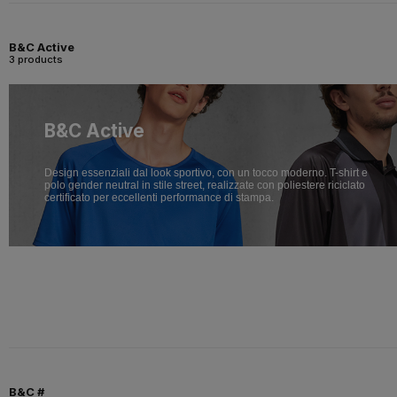
B&C Active
3 products
B&C Active
Design essenziali dal look sportivo, con un tocco moderno. T-shirt e
polo gender neutral in stile street, realizzate con poliestere riciclato
certificato per eccellenti performance di stampa.
B&C #