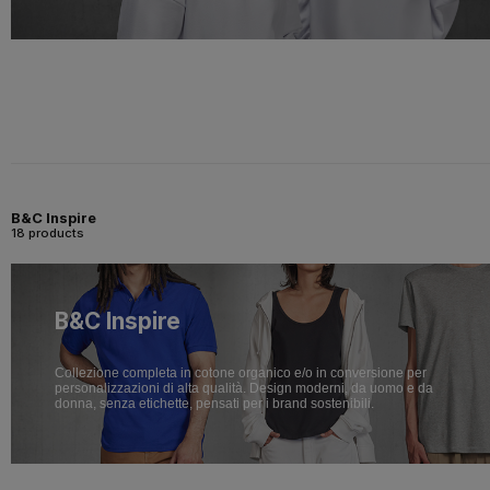
B&C Inspire
18 products
B&C Inspire
Collezione completa in cotone organico e/o in conversione per
personalizzazioni di alta qualità. Design moderni, da uomo e da
donna, senza etichette, pensati per i brand sostenibili.