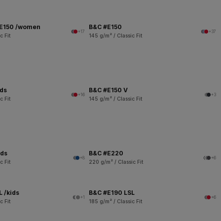
 E150 /women
B&C #E150
+17
+37
c Fit
145 g/m² / Classic Fit
ids
B&C #E150 V
+16
+3
c Fit
145 g/m² / Classic Fit
ids
B&C #E220
+8
+6
c Fit
220 g/m² / Classic Fit
 /kids
B&C #E190 LSL
+1
+6
c Fit
185 g/m² / Classic Fit