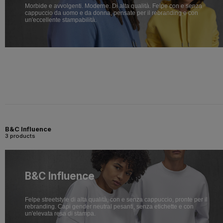
Morbide e avvolgenti. Moderne. Di alta qualità. Felpe con e senza
cappuccio da uomo e da donna, pensate per il rebranding e con
un'eccellente stampabilità.
B&C Influence
3 products
B&C Influence
Felpe streetstyle di alta qualità, con e senza cappuccio, pronte per il
rebranding. Capi gender neutral pesanti, senza etichette e con
un'elevata resa di stampa.