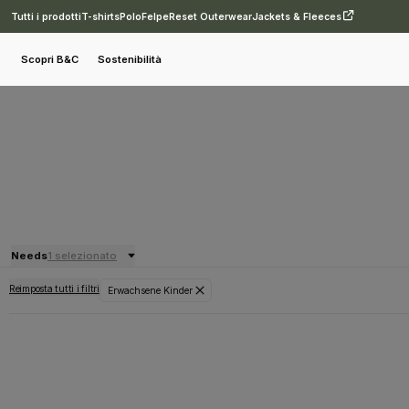
Tutti i prodotti
T-shirts
Polo
Felpe
Reset Outerwear
Jackets & Fleeces
Scopri B&C
Sostenibilità
Needs
1 selezionato
Reimposta tutti i filtri
Erwachsene Kinder