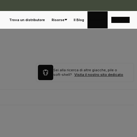
Italiano
Trova un distributore
Risorse
Il Blog
Sei alla ricerca di altre giacche, pile o
soft-shell?
Visita il nostro sito dedicato