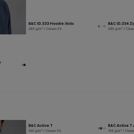
B&C ID.333 Hoodie /kids
B&C ID.334 Z
+6
280 g/m² / Classic Fit
280 g/m² / Classi
s
B&C Active T
B&C Active T 
+4
140 g/m² / Classic Fit
140 g/m² / Classi