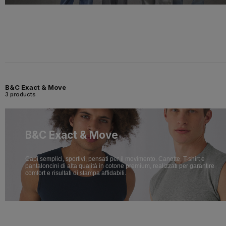
B&C Exact & Move
3 products
B&C Exact & Move
Capi semplici, sportivi, pensati per il movimento. Canotte, T-shirt e
pantaloncini di alta qualità in cotone premium, realizzati per garantire
comfort e risultati di stampa affidabili.