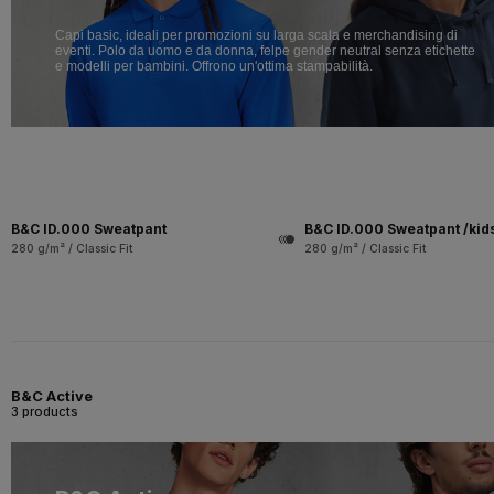
Capi basic, ideali per promozioni su larga scala e merchandising di
eventi. Polo da uomo e da donna, felpe gender neutral senza etichette
e modelli per bambini. Offrono un'ottima stampabilità.
B&C ID.000 Sweatpant
B&C ID.000 Sweatpant /kid
280 g/m² / Classic Fit
280 g/m² / Classic Fit
B&C Active
3 products