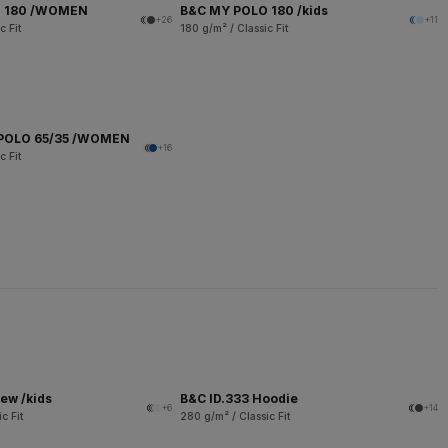
O 180 /WOMEN
B&C MY POLO 180 /kids
+26
+11
c Fit
180 g/m² / Classic Fit
POLO 65/35 /WOMEN
+16
c Fit
ew /kids
B&C ID.333 Hoodie
+6
+14
c Fit
280 g/m² / Classic Fit