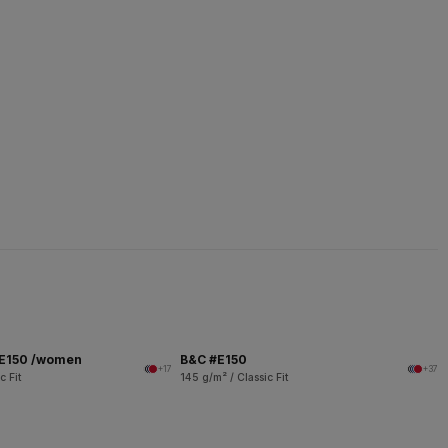
 E150 /women
B&C #E150
+17
+37
c Fit
145 g/m² / Classic Fit