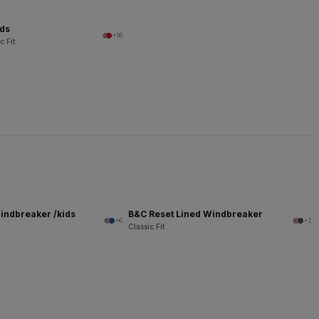
ids
+16
c Fit
indbreaker /kids
B&C Reset Lined Windbreaker
+6
+2
Classic Fit