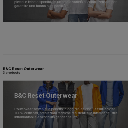
piccini e felpe disponibili in un'ampia varietà di colori. Pensate per
garantire una buona stampabilità.
B&C Reset Outerwear
3 products
B&C Reset Outerwear
L'outerwear sostenibile perfetto in ogni situazione. Tessuti riciclati
100% certificati, prestazioni tecniche resistenti alle intemperie, stile
intramontabile e vestibilità gender neutral.