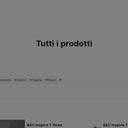
Tutti i prodotti
izione
Colori
Taglia
Peso
B&C Inspire T /men
B&C Inspire 
+14