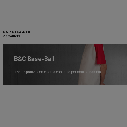
B&C Base-Ball
2 products
B&C Base-Ball
T-shirt sportiva con colori a contrasto per adulti e bambini.