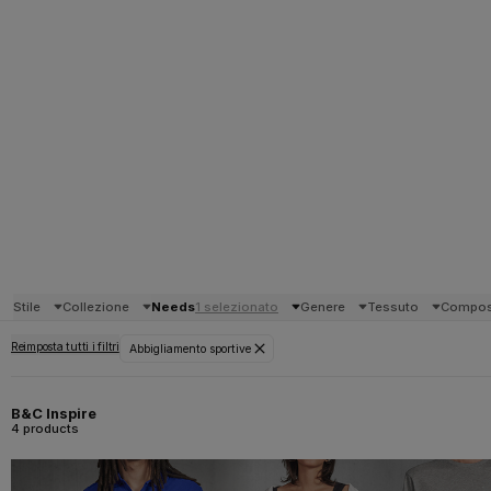
Stile
Collezione
Needs
1 selezionato
Genere
Tessuto
Compos
Reimposta tutti i filtri
Abbigliamento sportive
B&C Inspire
4 products