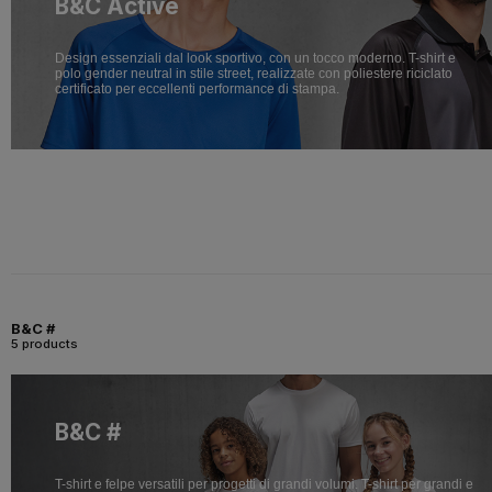
B&C Active
Design essenziali dal look sportivo, con un tocco moderno. T-shirt e
polo gender neutral in stile street, realizzate con poliestere riciclato
certificato per eccellenti performance di stampa.
B&C #
5 products
B&C #
T-shirt e felpe versatili per progetti di grandi volumi. T-shirt per grandi e