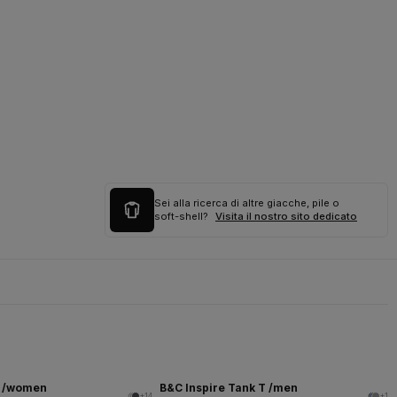
Sei alla ricerca di altre giacche, pile o
soft-shell?
Visita il nostro sito dedicato
T /women
B&C Inspire Tank T /men
+14
+1