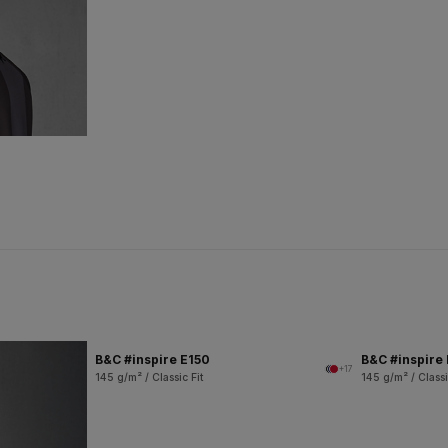
B&C #inspire E150
B&C #inspire
+17
145 g/m² / Classic Fit
145 g/m² / Classi