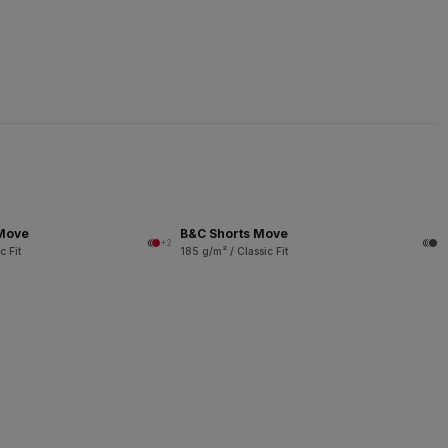
 Move
B&C Shorts Move
+2
c Fit
185 g/m² / Classic Fit