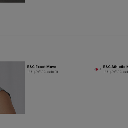
B&C Exact Move
B&C Athletic
+1
145 g/m² / Classic Fit
145 g/m² / Classi