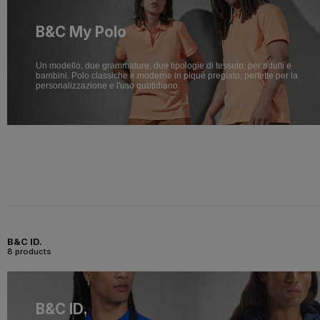
B&C My Polo
Un modello, due grammature, due tipologie di tessuto, per adulti e
bambini. Polo classiche e moderne in piqué pregiato, perfette per la
personalizzazione e l'uso quotidiano.
B&C ID.
8 products
B&C ID.