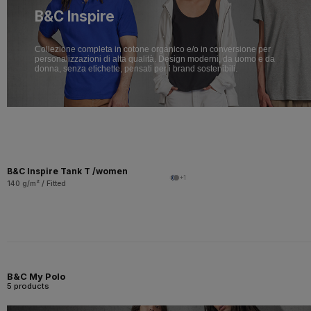
B&C Inspire
Collezione completa in cotone organico e/o in conversione per
personalizzazioni di alta qualità. Design moderni, da uomo e da
donna, senza etichette, pensati per i brand sostenibili.
B&C Inspire Tank T /women
+1
140 g/m² / Fitted
B&C My Polo
5 products