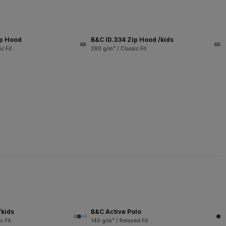
ip Hood
B&C ID.334 Zip Hood /kids
c Fit
280 g/m² / Classic Fit
/kids
B&C Active Polo
+4
c Fit
140 g/m² / Relaxed Fit