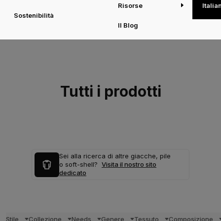
Risorse
Italia
Sostenibilità
Il Blog
Tutti i prodotti
Sei alla ricerca di altre giacche, pile
o soft-shell?
Visita il nostro sito
dedicato
Stile
Collezione
Needs
Genere
Tessuto
Composizione