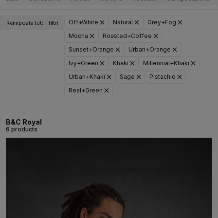
Off+White
Natural
Grey+Fog
Reimposta tutti i filtri
Mocha
Roasted+Coffee
Sunset+Orange
Urban+Orange
Ivy+Green
Khaki
Millennial+Khaki
Urban+Khaki
Sage
Pistachio
Real+Green
B&C Royal
6 products