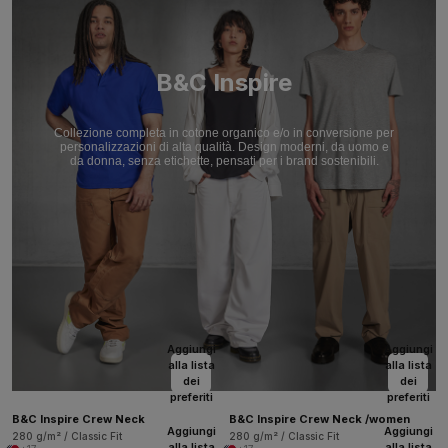
B&C Inspire
Collezione completa in cotone organico e/o in conversione per
personalizzazioni di alta qualità. Design moderni, da uomo e
da donna, senza etichette, pensati per i brand sostenibili.
Aggiungi
Aggiungi
alla lista
alla lista
dei
dei
preferiti
preferiti
B&C Inspire Crew Neck
B&C Inspire Crew Neck /women
Aggiungi
Aggiungi
280 g/m² / Classic Fit
280 g/m² / Classic Fit
alla lista
alla lista