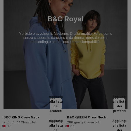
B&C Royal
Morbide e avvolgenti. Moderne. Di alta qualità. Felpe con e
senza cappuccio da uomo e da donna, pensate per il
rebranding e con un'eccellente stampabilità.
Aggiungi
Aggiungi
alla lista
alla lista
dei
dei
preferiti
preferiti
B&C KING Crew Neck
B&C QUEEN Crew Neck
Aggiungi
Aggiungi
280 g/m² / Classic Fit
280 g/m² / Classic Fit
alla lista
alla lista
+17
+17
dei
dei