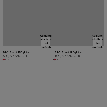
Aggiungi
Aggiungi
alla lista
alla lista
dei
dei
preferiti
preferiti
B&C Exact 150 /kids
B&C Exact 190 /kids
145 g/m² / Classic Fit
185 g/m² / Classic Fit
+16
+11