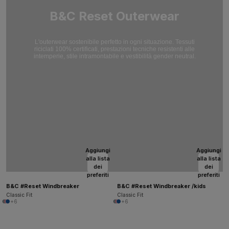
B&C Reset Outerwear
L'outerwear sostenibile perfetto in ogni situazione. Tessuti
riciclati 100% certificati, prestazioni tecniche resistenti alle
intemperie, stile intramontabile e vestibilità gender neutral.
Aggiungi
Aggiungi
alla lista
alla lista
dei
dei
preferiti
preferiti
B&C #Reset Windbreaker
B&C #Reset Windbreaker /kids
Classic Fit
Classic Fit
+6
+6