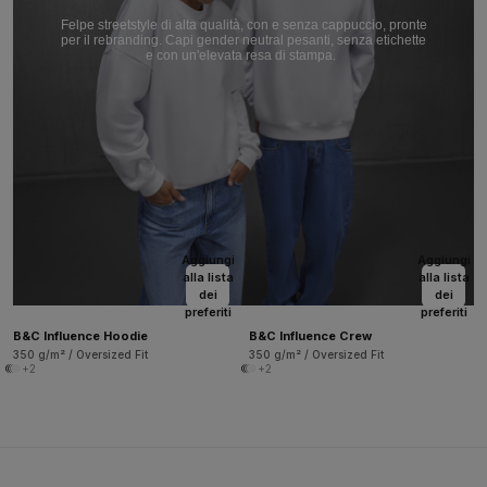
Felpe streetstyle di alta qualità, con e senza cappuccio, pronte
per il rebranding. Capi gender neutral pesanti, senza etichette
e con un'elevata resa di stampa.
Aggiungi
Aggiungi
alla lista
alla lista
dei
dei
preferiti
preferiti
B&C Influence Hoodie
B&C Influence Crew
350 g/m² / Oversized Fit
350 g/m² / Oversized Fit
+2
+2