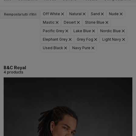
Off White
Natural
Sand
Nude
Reimposta tutti i filtri
Mastic
Desert
Stone Blue
Pacific Grey
Lake Blue
Nordic Blue
Elephant Grey
Grey Fog
Light Navy
Used Black
Navy Pure
B&C Royal
4 products