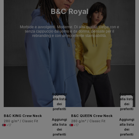
B&C Royal
Morbide e avvolgenti. Moderne. Di alta qualità. Felpe con e
senza cappuccio da uomo e da donna, pensate per il
rebranding e con un'eccellente stampabilità.
Aggiungi
Aggiungi
alla lista
alla lista
dei
dei
preferiti
preferiti
B&C KING Crew Neck
B&C QUEEN Crew Neck
Aggiungi
Aggiungi
280 g/m² / Classic Fit
280 g/m² / Classic Fit
alla lista
alla lista
+17
+17
dei
dei
preferiti
preferiti