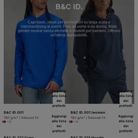
B&C ID.
Capi basic, ideali per promozioni su larga scala e
merchandising di eventi. Polo da uomo e da donna, felpe
gender neutral senza etichette e modelli per bambini. Offrono
un'ottima stampabilità.
Aggiungi
Aggiungi
alla lista
alla lista
dei
dei
preferiti
preferiti
B&C ID.001
B&C ID.001 /women
Aggiungi
Aggiungi
180 g/m² / Relaxed Fit
180 g/m² / Relaxed Fit
alla lista
alla lista
+16
+16
dei
dei
preferiti
preferiti
B&C ID.222 Crew
B&C ID.223 Hoodie