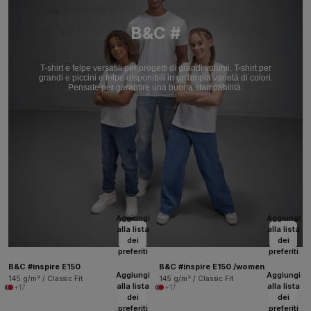
B&C #
T-shirt e felpe versatili per progetti di grandi volumi. T-shirt per
grandi e piccini e felpe disponibili in un'ampia varietà di colori.
Pensate per garantire una buona stampabilità.
Aggiungi
Aggiungi
alla lista
alla lista
dei
dei
preferiti
preferiti
B&C #inspire E150
B&C #inspire E150 /women
Aggiungi
Aggiungi
145 g/m² / Classic Fit
145 g/m² / Classic Fit
alla lista
alla lista
+17
+17
dei
dei
preferiti
preferiti