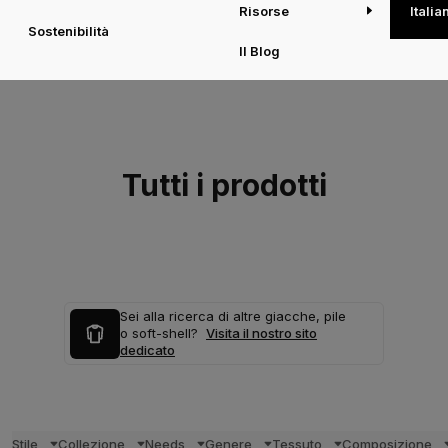
Risorse
Italia
Sostenibilità
Il Blog
Tutti i prodotti
Sei alla ricerca di altre giacche, pile
o soft-shell?
Visita il nostro sito
dedicato
Stile
Collezione
Needs
Genere
Tessuto
Composizione