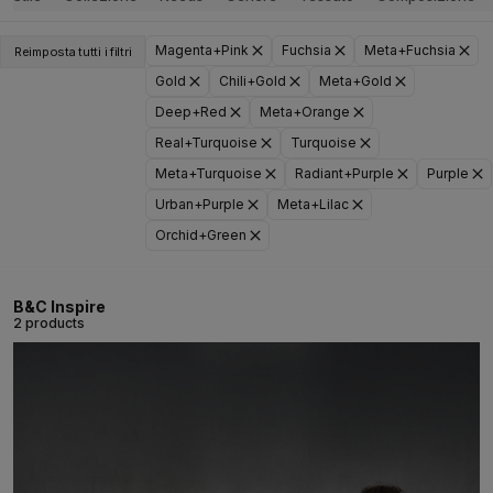
Magenta+Pink
Fuchsia
Meta+Fuchsia
Reimposta tutti i filtri
Gold
Chili+Gold
Meta+Gold
Deep+Red
Meta+Orange
Real+Turquoise
Turquoise
Meta+Turquoise
Radiant+Purple
Purple
Urban+Purple
Meta+Lilac
Orchid+Green
B&C Inspire
2 products