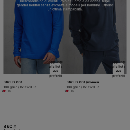
merchandising di eventi. Polo da uomo e da donna, felpe
gender neutral senza etichette e modelli per bambini. Offrono
un'ottima stampabilità.
Aggiungi
Aggiungi
alla lista
alla lista
dei
dei
preferiti
preferiti
B&C ID.001
B&C ID.001 /women
180 g/m² / Relaxed Fit
180 g/m² / Relaxed Fit
+16
+16
B&C #