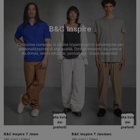
B&C Inspire
Collezione completa in cotone organico e/o in conversione per
personalizzazioni di alta qualità. Design moderni, da uomo e
da donna, senza etichette, pensati per i brand sostenibili.
Aggiungi
Aggiungi
alla lista
alla lista
dei
dei
preferiti
preferiti
B&C Inspire T /men
B&C Inspire T /women
140 g/m² / Fitted
140 g/m² / Fitted