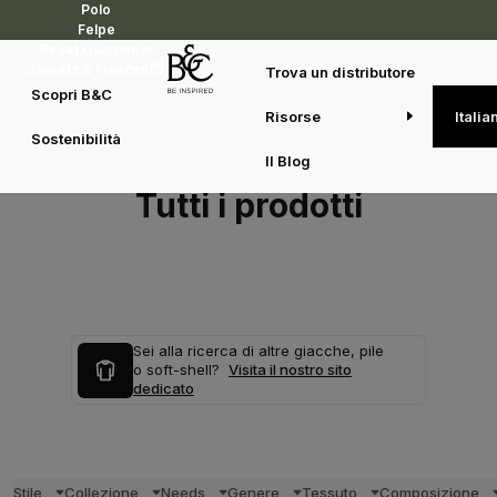
Polo
Felpe
Reset Outerwear
Jackets & Fleeces
Trova un distributore
Scopri B&C
Risorse
Italia
Sostenibilità
Il Blog
Tutti i prodotti
Sei alla ricerca di altre giacche, pile
o soft-shell?
Visita il nostro sito
dedicato
Stile
Collezione
Needs
Genere
Tessuto
Composizione