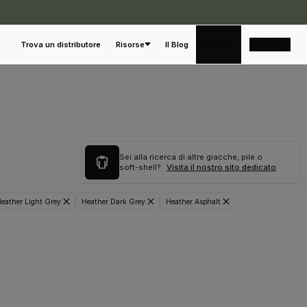
Italiano
Trova un distributore
Risorse
Il Blog
Sei alla ricerca di altre giacche, pile o
soft-shell?
Visita il nostro sito dedicato
eather Light Grey
Heather Dark Grey
Heather Asphalt