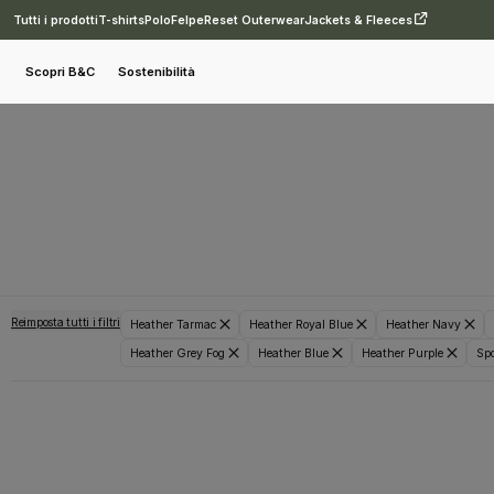
Tutti i prodotti
T-shirts
Polo
Felpe
Reset Outerwear
Jackets & Fleeces
Scopri B&C
Sostenibilità
Reimposta tutti i filtri
Heather Tarmac
Heather Royal Blue
Heather Navy
Heather Grey Fog
Heather Blue
Heather Purple
Spo