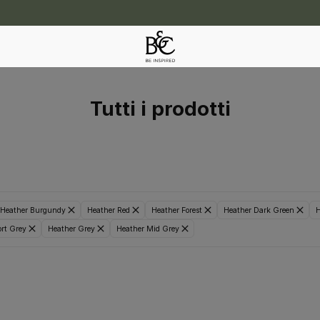
Tutti i prodotti
Heather Burgundy
Heather Red
Heather Forest
Heather Dark Green
H
rt Grey
Heather Grey
Heather Mid Grey