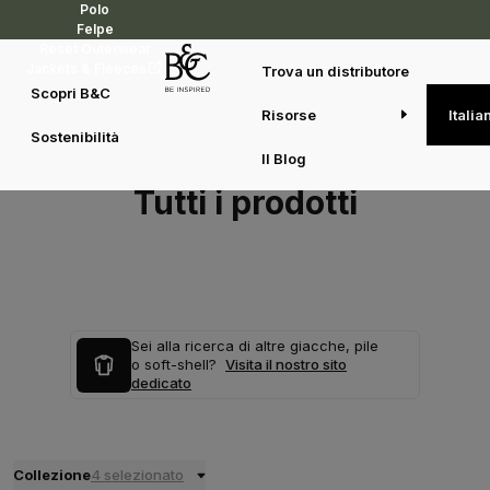
Polo
Felpe
Reset Outerwear
Jackets & Fleeces
Trova un distributore
Scopri B&C
Risorse
Italia
Sostenibilità
Il Blog
Tutti i prodotti
Sei alla ricerca di altre giacche, pile
o soft-shell?
Visita il nostro sito
dedicato
Collezione
4 selezionato