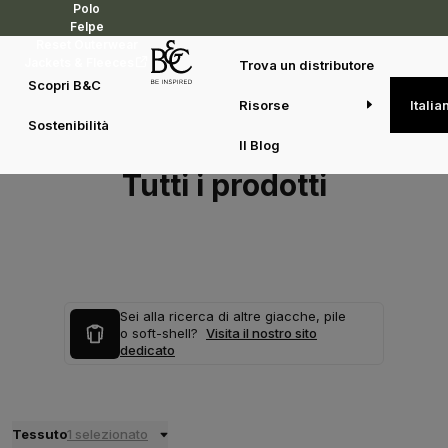
Polo
Felpe
Reset Outerwear
Jackets & Fleeces
Trova un distributore
Scopri B&C
Risorse
Italia
Sostenibilità
Il Blog
Tutti i prodotti
Sei alla ricerca di altre giacche, pile
o soft-shell?
Visita il nostro sito
dedicato
Tessuto
1 selezionato