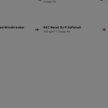
Classic Fit
ned Windbreaker
B&C Reset 3Lr® Softshell
+2
300 g/m² / Classic Fit