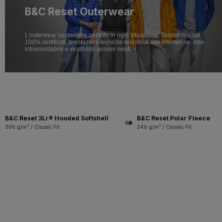
B&C Reset Outerwear
L'outerwear sostenibile perfetto in ogni situazione. Tessuti riciclati
100% certificati, prestazioni tecniche resistenti alle intemperie, stile
intramontabile e vestibilità gender neutral.
B&C Reset 3Lr® Hooded Softshell
B&C Reset Polar Fleece
300 g/m² / Classic Fit
240 g/m² / Classic Fit