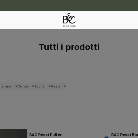
Tutti i prodotti
izione
Colori
Taglia
Peso
B&C Reset Puffer
B&C Reset B