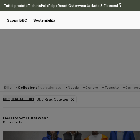
Tutti i prodotti
T-shirts
Polo
Felpe
Reset Outerwear
Jackets & Fleeces
Scopri B&C
Sostenibilità
Stile
Collezione
1 selezionato
Needs
Genere
Tessuto
Compos
Reimposta tutti i filtri
B&C Reset Outerwear
B&C Reset Outerwear
8 products