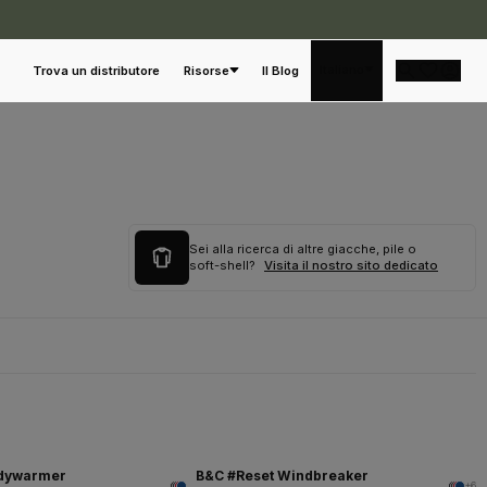
Italiano
Trova un distributore
Risorse
Il Blog
Sei alla ricerca di altre giacche, pile o
soft-shell?
Visita il nostro sito dedicato
odywarmer
B&C #Reset Windbreaker
+6