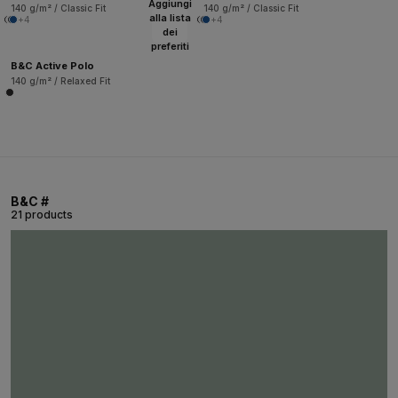
Aggiungi
140 g/m² / Classic Fit
140 g/m² / Classic Fit
alla lista
+4
+4
dei
preferiti
B&C Active Polo
140 g/m² / Relaxed Fit
B&C #
21 products