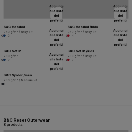
Aggiungi
Aggiungi
alla lista
alla lista
dei
dei
preferiti
preferiti
B&C Hooded
B&C Hooded /kids
Aggiungi
Aggiungi
280 g/m² / Boxy Fit
280 g/m² / Boxy Fit
alla lista
alla lista
+2
+4
dei
dei
preferiti
preferiti
B&C Set In
B&C Set In /kids
Aggiungi
280 g/m²
280 g/m² / Boxy Fit
alla lista
+2
+2
dei
preferiti
B&C Spider /men
280 g/m² / Medium Fit
B&C Reset Outerwear
8 products