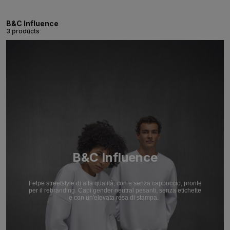
B&C Influence
3 products
B&C Influence
Felpe streetstyle di alta qualità, con e senza cappuccio, pronte
per il rebranding. Capi gender neutral pesanti, senza etichette
e con un'elevata resa di stampa.