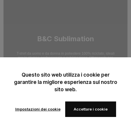
B&C Sublimation
T-shirt da uomo e da donna in poliestere 100% riciclato, ideali
per la stampa professionale a sublimazione. Ottimizzate per
risultati ad alta risoluzione.
Questo sito web utilizza i cookie per
garantire la migliore esperienza sul nostro
sito web.
Impostazioni dei cookie
Accettare i cookie
Aggiungi
Aggiungi
alla lista
alla lista
dei
dei
preferiti
preferiti