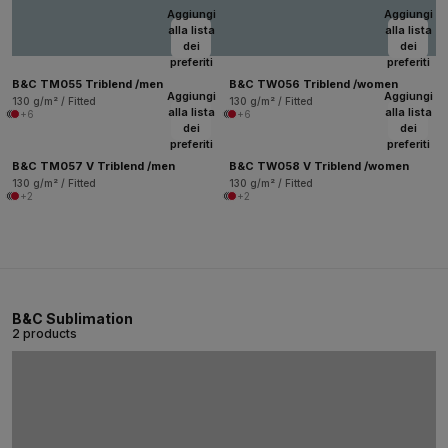
Aggiungi
Aggiungi
alla lista
alla lista
dei
dei
preferiti
preferiti
B&C TM055 Triblend /men
B&C TW056 Triblend /women
Aggiungi
Aggiungi
130 g/m² / Fitted
130 g/m² / Fitted
alla lista
alla lista
+6
+6
dei
dei
preferiti
preferiti
B&C TM057 V Triblend /men
B&C TW058 V Triblend /women
130 g/m² / Fitted
130 g/m² / Fitted
+2
+2
B&C Sublimation
2 products