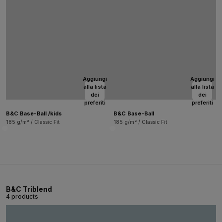
Aggiungi
Aggiungi
alla lista
alla lista
dei
dei
preferiti
preferiti
B&C Base-Ball /kids
B&C Base-Ball
185 g/m² / Classic Fit
185 g/m² / Classic Fit
B&C Triblend
4 products