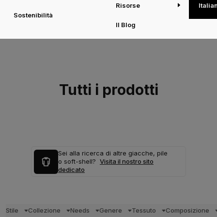
Risorse
Italia
Sostenibilità
Il Blog
Tutti i prodotti
Sei alla ricerca di altre giacche, pile
o soft-shell?
Visita il nostro sito
dedicato
Stile
Collezione
Needs
Genere
Tessuto
Composizione