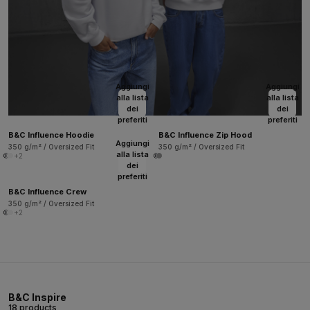
Aggiungi
Aggiungi
alla lista
alla lista
dei
dei
preferiti
preferiti
B&C Influence Hoodie
B&C Influence Zip Hood
Aggiungi
350 g/m² / Oversized Fit
350 g/m² / Oversized Fit
alla lista
+2
dei
preferiti
B&C Influence Crew
350 g/m² / Oversized Fit
+2
B&C Inspire
18 products