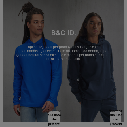
B&C ID.
Capi basic, ideali per promozioni su larga scala e
merchandising di eventi. Polo da uomo e da donna, felpe
gender neutral senza etichette e modelli per bambini. Offrono
un'ottima stampabilità.
Aggiungi
Aggiungi
alla lista
alla lista
dei
dei
preferiti
preferiti