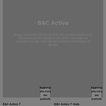
B&C Active
Design essenziali dal look sportivo, con un tocco moderno. T-
shirt e polo gender neutral in stile street, realizzate con
poliestere riciclato certificato per eccellenti performance di
stampa.
Aggiungi
Aggiungi
alla lista
alla lista
dei
dei
preferiti
preferiti
B&C Active T
B&C Active T /kids