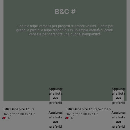
B&C #
T-shirt e felpe versatili per progetti di grandi volumi. T-shirt per
grandi e piccini e felpe disponibili in un'ampia varietà di colori.
Pensate per garantire una buona stampabilità.
Aggiungi
Aggiungi
alla lista
alla lista
dei
dei
preferiti
preferiti
B&C #inspire E150
B&C #inspire E150 /women
Aggiungi
Aggiungi
145 g/m² / Classic Fit
145 g/m² / Classic Fit
alla lista
alla lista
+17
+17
dei
dei
preferiti
preferiti