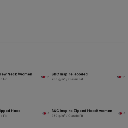
Crew Neck /women
B&C Inspire Hooded
+17
+17
c Fit
280 g/m² / Classic Fit
Zipped Hood
B&C Inspire Zipped Hood/ women
+7
+7
c Fit
280 g/m² / Classic Fit