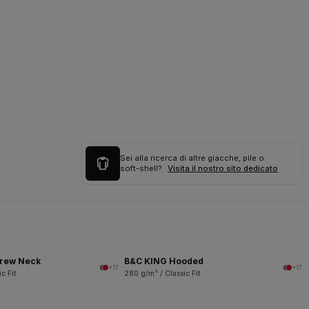
Sei alla ricerca di altre giacche, pile o
soft-shell?
Visita il nostro sito dedicato
rew Neck
B&C KING Hooded
+17
+17
c Fit
280 g/m² / Classic Fit