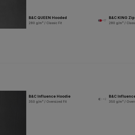
B&C QUEEN Hooded
B&C KING Zi
+17
280 g/m² / Classic Fit
280 g/m² / Classi
B&C Influence Hoodie
B&C Influenc
+2
350 g/m² / Oversized Fit
350 g/m² / Overs