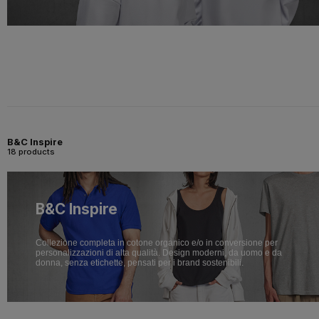
B&C Inspire
18 products
B&C Inspire
Collezione completa in cotone organico e/o in conversione per
personalizzazioni di alta qualità. Design moderni, da uomo e da
donna, senza etichette, pensati per i brand sostenibili.