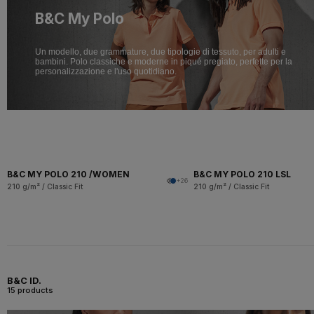
B&C My Polo
Un modello, due grammature, due tipologie di tessuto, per adulti e
bambini. Polo classiche e moderne in piqué pregiato, perfette per la
personalizzazione e l'uso quotidiano.
B&C MY POLO 210 /WOMEN
B&C MY POLO 210 LSL
+26
210 g/m² / Classic Fit
210 g/m² / Classic Fit
B&C ID.
15 products