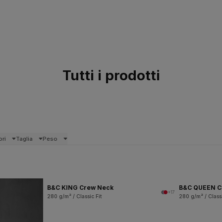
Tutti i prodotti
ori
Taglia
Peso
B&C KING Crew Neck
B&C QUEEN C
+17
280 g/m² / Classic Fit
280 g/m² / Classi