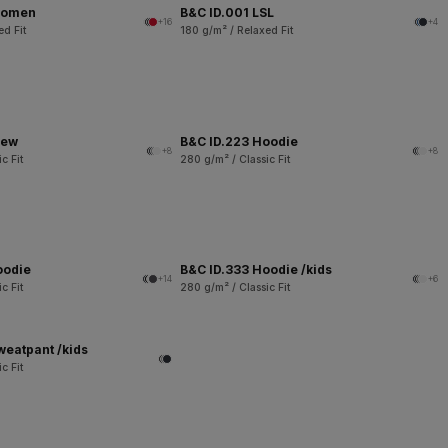
women
B&C ID.001 LSL
+16
+4
ed Fit
180 g/m² / Relaxed Fit
rew
B&C ID.223 Hoodie
+8
+8
c Fit
280 g/m² / Classic Fit
oodie
B&C ID.333 Hoodie /kids
+14
+6
c Fit
280 g/m² / Classic Fit
weatpant /kids
c Fit