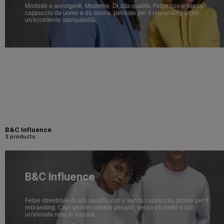
Morbide e avvolgenti. Moderne. Di alta qualità. Felpe con e senza
cappuccio da uomo e da donna, pensate per il rebranding e con
un'eccellente stampabilità.
B&C Influence
3 products
B&C Influence
Felpe streetstyle di alta qualità, con e senza cappuccio, pronte per il
rebranding. Capi gender neutral pesanti, senza etichette e con
un'elevata resa di stampa.