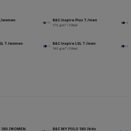
T /women
B&C Inspire Plus T /men
+14
+4
175 g/m² / Fitted
LSL T /women
B&C Inspire LSL T /men
+2
+2
140 g/m² / Fitted
O 180 /WOMEN
B&C MY POLO 180 /kids