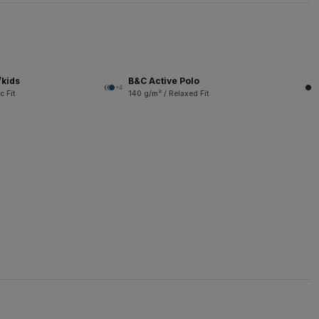
/kids
B&C Active Polo
+4
c Fit
140 g/m² / Relaxed Fit