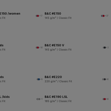
 E150 /women
B&C #E150
+17
+37
c Fit
145 g/m² / Classic Fit
ids
B&C #E150 V
+16
+3
c Fit
145 g/m² / Classic Fit
ids
B&C #E220
+8
+6
c Fit
220 g/m² / Classic Fit
 /kids
B&C #E190 LSL
+1
+6
c Fit
185 g/m² / Classic Fit