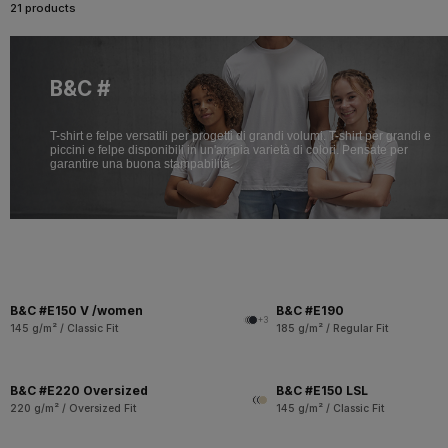
21 products
B&C #
T-shirt e felpe versatili per progetti di grandi volumi. T-shirt per grandi e
piccini e felpe disponibili in un'ampia varietà di colori. Pensate per
garantire una buona stampabilità.
B&C #E150 V /women
B&C #E190
+3
145 g/m² / Classic Fit
185 g/m² / Regular Fit
B&C #E220 Oversized
B&C #E150 LSL
220 g/m² / Oversized Fit
145 g/m² / Classic Fit