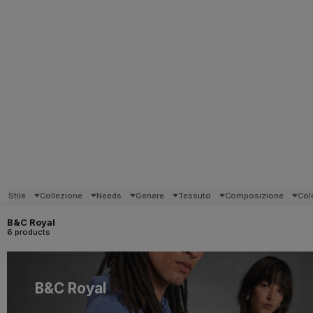
Stile
Collezione
Needs
Genere
Tessuto
Composizione
Col
B&C Royal
6 products
B&C Royal