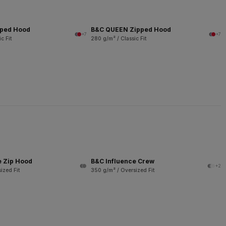
pped Hood
B&C QUEEN Zipped Hood
+7
+7
c Fit
280 g/m² / Classic Fit
e Zip Hood
B&C Influence Crew
+2
ized Fit
350 g/m² / Oversized Fit