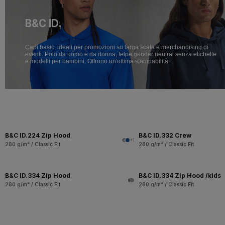
B&C ID.
Capi basic, ideali per promozioni su larga scala e merchandising di
eventi. Polo da uomo e da donna, felpe gender neutral senza etichette
e modelli per bambini. Offrono un'ottima stampabilità.
B&C ID.224 Zip Hood
B&C ID.332 Crew
+1
280 g/m² / Classic Fit
280 g/m² / Classic Fit
B&C ID.334 Zip Hood
B&C ID.334 Zip Hood /kids
280 g/m² / Classic Fit
280 g/m² / Classic Fit