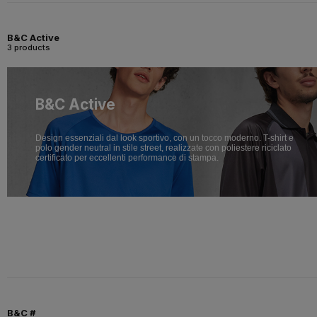
B&C Active
3 products
B&C Active
Design essenziali dal look sportivo, con un tocco moderno. T-shirt e
polo gender neutral in stile street, realizzate con poliestere riciclato
certificato per eccellenti performance di stampa.
B&C #