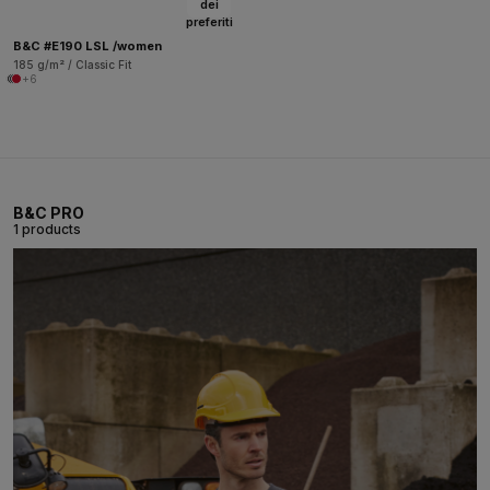
dei
preferiti
B&C #E190 LSL /women
185 g/m² / Classic Fit
+6
B&C PRO
1 products