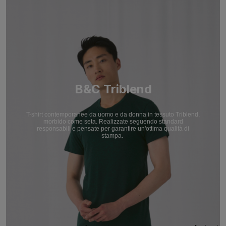
B&C Triblend
T-shirt contemporanee da uomo e da donna in tessuto Triblend,
morbido come seta. Realizzate seguendo standard
responsabili e pensate per garantire un'ottima qualità di
stampa.