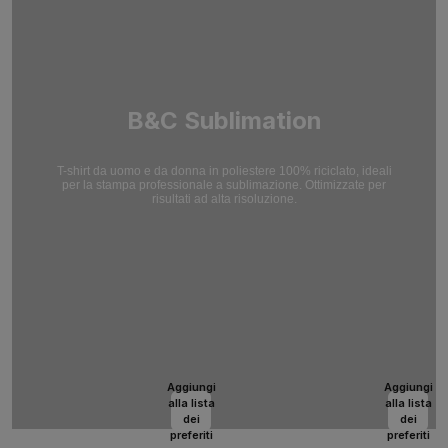
B&C Sublimation
T-shirt da uomo e da donna in poliestere 100% riciclato, ideali
per la stampa professionale a sublimazione. Ottimizzate per
risultati ad alta risoluzione.
Aggiungi
Aggiungi
alla lista
alla lista
dei
dei
preferiti
preferiti