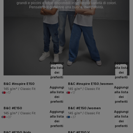
grandi e piccini e felpe disponibili in un'ampia varietà di colori.
Pensate per garantire una buona stampabilità.
Aggiungi
Aggiungi
alla lista
alla lista
dei
dei
preferiti
preferiti
B&C #inspire E150
B&C #inspire E150 /women
Aggiungi
Aggiungi
145 g/m² / Classic Fit
145 g/m² / Classic Fit
alla lista
alla lista
+17
+17
dei
dei
preferiti
preferiti
B&C #E150
B&C #E150 /women
Aggiungi
Aggiungi
145 g/m² / Classic Fit
145 g/m² / Classic Fit
alla lista
alla lista
+37
+37
dei
dei
preferiti
preferiti
B&C #E150 /kids
B&C #E150 V