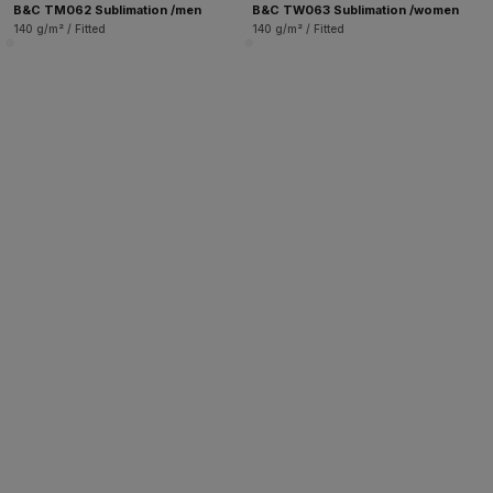
B&C TM062 Sublimation /men
B&C TW063 Sublimation /women
140 g/m² / Fitted
140 g/m² / Fitted