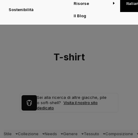
Risorse
Italia
Sostenibilità
Il Blog
T-shirt
Sei alla ricerca di altre giacche, pile
o soft-shell?
Visita il nostro sito
dedicato
Stile
Collezione
Needs
Genere
Tessuto
Composizione