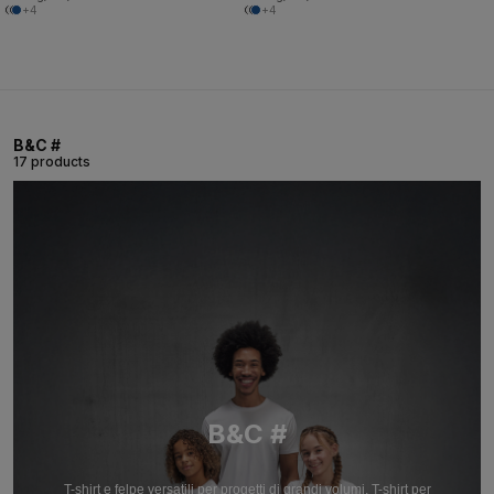
+4
+4
B&C #
17 products
B&C #
T-shirt e felpe versatili per progetti di grandi volumi. T-shirt per