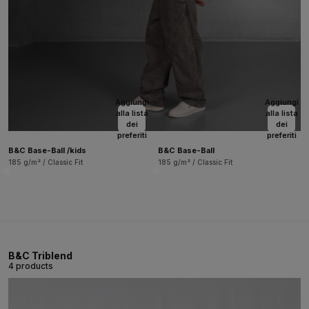
Aggiungi
Aggiungi
alla lista
alla lista
dei
dei
preferiti
preferiti
B&C Base-Ball /kids
B&C Base-Ball
185 g/m² / Classic Fit
185 g/m² / Classic Fit
B&C Triblend
4 products