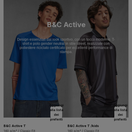
B&C Active
Design essenziali dal look sportivo, con un tocco moderno. T-
shirt e polo gender neutral in stile street, realizzate con
poliestere riciclato certificato per eccellenti performance di
stampa.
Aggiungi
Aggiungi
alla lista
alla lista
dei
dei
preferiti
preferiti
B&C Active T
B&C Active T /kids
140 g/m² / Classic Fit
140 g/m² / Classic Fit