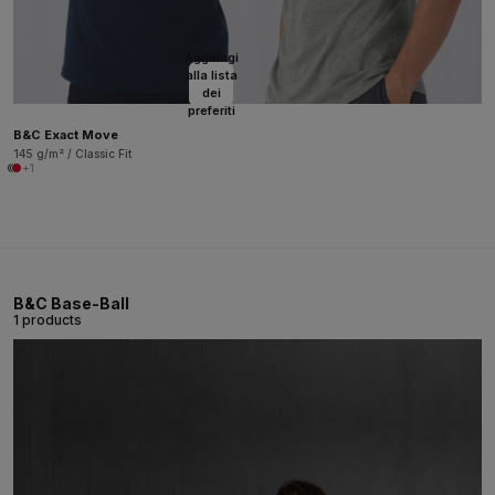
Aggiungi
alla lista
dei
preferiti
B&C Exact Move
145 g/m² / Classic Fit
+1
B&C Base-Ball
1 products