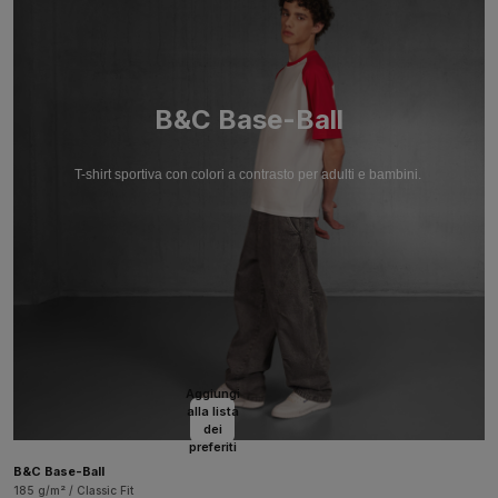
B&C Base-Ball
T-shirt sportiva con colori a contrasto per adulti e bambini.
Aggiungi
alla lista
dei
preferiti
B&C Base-Ball
185 g/m² / Classic Fit