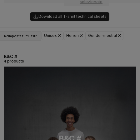
selezionato
Download all T-shirt technical sheets
Unisex
Herren
Gender+neutral
Reimposta tutti i filtri
B&C #
4 products
B&C #