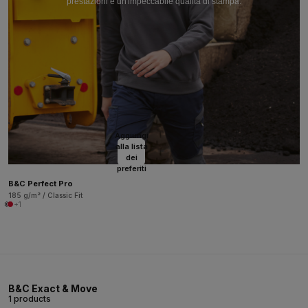
prestazioni e un'impeccabile qualità di stampa.
Aggiungi
alla lista
dei
preferiti
B&C Perfect Pro
185 g/m² / Classic Fit
+1
B&C Exact & Move
1 products