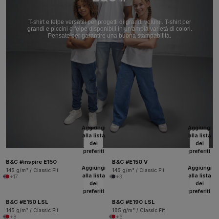
T-shirt e felpe versatili per progetti di grandi volumi. T-shirt per
grandi e piccini e felpe disponibili in un'ampia varietà di colori.
Pensate per garantire una buona stampabilità.
Aggiungi
Aggiungi
alla lista
alla lista
dei
dei
preferiti
preferiti
B&C #inspire E150
B&C #E150 V
Aggiungi
Aggiungi
145 g/m² / Classic Fit
145 g/m² / Classic Fit
alla lista
alla lista
+17
+3
dei
dei
preferiti
preferiti
B&C #E150 LSL
B&C #E190 LSL
145 g/m² / Classic Fit
185 g/m² / Classic Fit
+8
+6