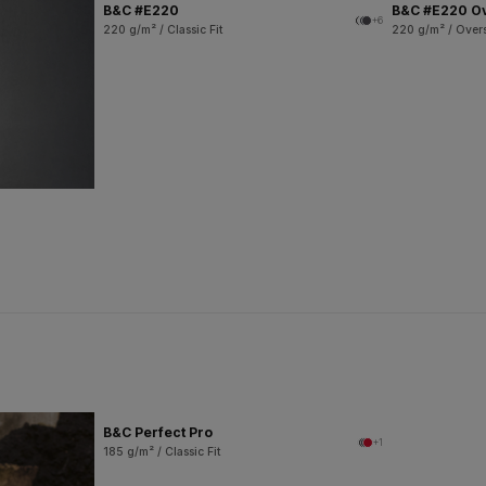
B&C #E220
B&C #E220 O
+6
220 g/m² / Classic Fit
220 g/m² / Overs
B&C Perfect Pro
+1
185 g/m² / Classic Fit