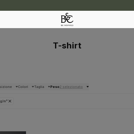
T-shirt
izione
Colori
Taglia
Peso
2 selezionato
 g/m²