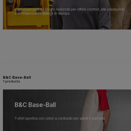
Capi essenziali da lavoro realizzati per offrire comfort, alte prestazioni
e un'impeccabile qualità di stampa.
B&C Base-Ball
1 products
B&C Base-Ball
T-shirt sportiva con colori a contrasto per adulti e bambini.