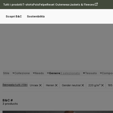
Tutti i prodotti
T-shirts
Polo
Felpe
Reset Outerwear
Jackets & Fleeces
Scopri B&C
Sostenibilità
Stile
Collezione
Needs
Genere
3 selezionato
Tessuto
Compos
Reimposta tutti i filtri
Unisex
Herren
Gender neutral
220 g/m²
185
B&C #
3 products