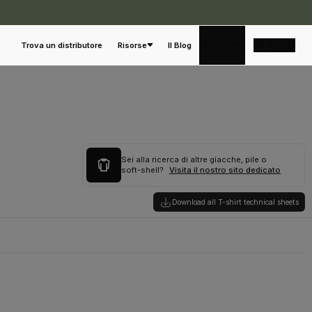
Italiano
Trova un distributore
Risorse
Il Blog
Sei alla ricerca di altre giacche, pile o
soft-shell?
Visita il nostro sito dedicato
Download all T-shirt technical sheets