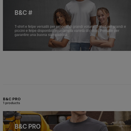
B&C #
T-shirt e felpe versatili per progetti di grandi volumi. T-shirt per grandi e
piccini e felpe disponibili in un'ampia varietà di colori. Pensate per
garantire una buona stampabilità.
B&C PRO
1 products
B&C PRO