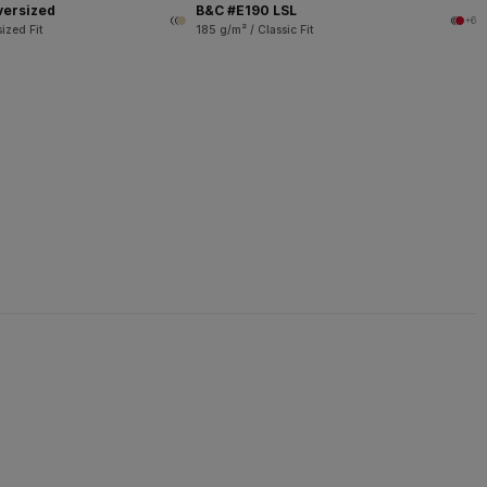
versized
B&C #E190 LSL
+6
ized Fit
185 g/m² / Classic Fit