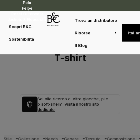
Polo
Felpe
Reset Outerwear
Jackets & Fleeces
Trova un distributore
Scopri B&C
Risorse
Italia
Sostenibilità
Il Blog
T-shirt
Sei alla ricerca di altre giacche, pile
o soft-shell?
Visita il nostro sito
dedicato
Stile
Collezione
Needs
Genere
Tessuto
Composizione