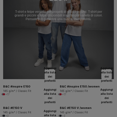
T-shirt e felpe versatili per progetti di grandi volumi. T-shirt per
grandi e piccini e felpe disponibili in un'ampia varietà di colori.
Pensate per garantire una buona stampabilità.
Aggiungi
Aggiungi
alla lista
alla lista
dei
dei
preferiti
preferiti
B&C #inspire E150
B&C #inspire E150 /women
Aggiungi
Aggiungi
145 g/m² / Classic Fit
145 g/m² / Classic Fit
alla lista
alla lista
+17
+17
dei
dei
preferiti
preferiti
B&C #E150 V
B&C #E150 V /women
Aggiungi
145 g/m² / Classic Fit
145 g/m² / Classic Fit
alla lista
+3
+3