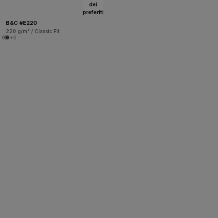
dei
preferiti
B&C #E220
220 g/m² / Classic Fit
+6