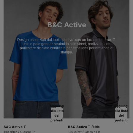
B&C Active
Design essenziali dal look sportivo, con un tocco moderno. T-
shirt e polo gender neutral in stile street, realizzate con
poliestere riciclato certificato per eccellenti performance di
stampa.
Aggiungi
Aggiungi
alla lista
alla lista
dei
dei
preferiti
preferiti
B&C Active T
B&C Active T /kids
140 g/m² / Classic Fit
140 g/m² / Classic Fit