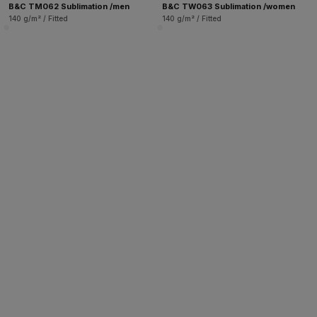
B&C TM062 Sublimation /men
B&C TW063 Sublimation /women
140 g/m² / Fitted
140 g/m² / Fitted