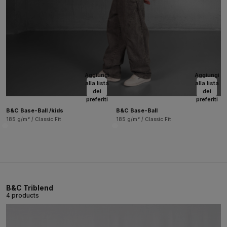
Aggiungi
Aggiungi
alla lista
alla lista
dei
dei
preferiti
preferiti
B&C Base-Ball /kids
B&C Base-Ball
185 g/m² / Classic Fit
185 g/m² / Classic Fit
B&C Triblend
4 products