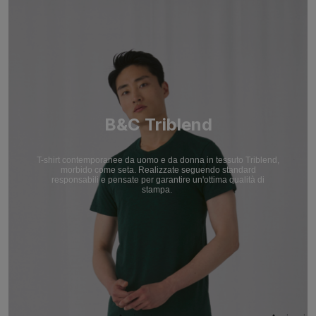
B&C Triblend
T-shirt contemporanee da uomo e da donna in tessuto Triblend,
morbido come seta. Realizzate seguendo standard
responsabili e pensate per garantire un'ottima qualità di
stampa.