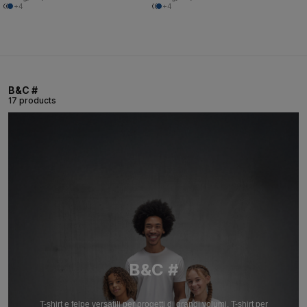
+4
+4
B&C #
17 products
B&C #
T-shirt e felpe versatili per progetti di grandi volumi. T-shirt per