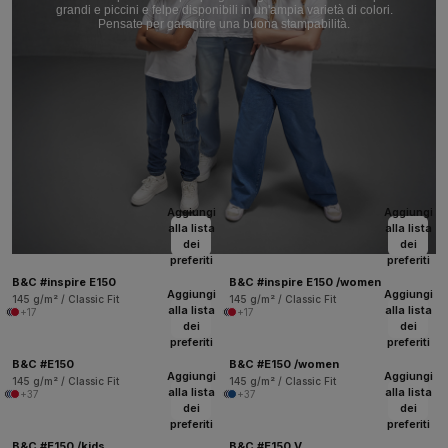
grandi e piccini e felpe disponibili in un'ampia varietà di colori.
Pensate per garantire una buona stampabilità.
Aggiungi
Aggiungi
alla lista
alla lista
dei
dei
preferiti
preferiti
B&C #inspire E150
B&C #inspire E150 /women
Aggiungi
Aggiungi
145 g/m² / Classic Fit
145 g/m² / Classic Fit
alla lista
alla lista
+17
+17
dei
dei
preferiti
preferiti
B&C #E150
B&C #E150 /women
Aggiungi
Aggiungi
145 g/m² / Classic Fit
145 g/m² / Classic Fit
alla lista
alla lista
+37
+37
dei
dei
preferiti
preferiti
B&C #E150 /kids
B&C #E150 V