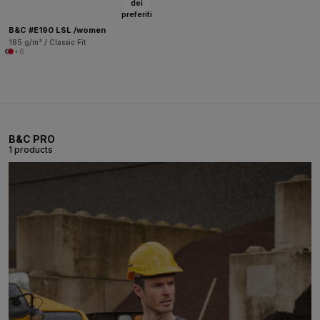
dei
preferiti
B&C #E190 LSL /women
185 g/m² / Classic Fit
+6
B&C PRO
1 products