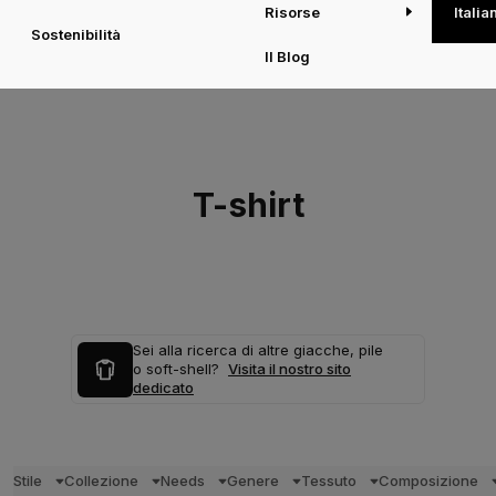
Risorse
Italia
Sostenibilità
Il Blog
T-shirt
Sei alla ricerca di altre giacche, pile
o soft-shell?
Visita il nostro sito
dedicato
Stile
Collezione
Needs
Genere
Tessuto
Composizione