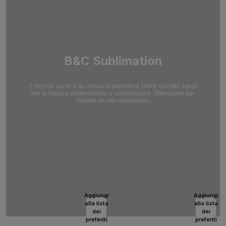
B&C Sublimation
T-shirt da uomo e da donna in poliestere 100% riciclato, ideali
per la stampa professionale a sublimazione. Ottimizzate per
risultati ad alta risoluzione.
Aggiungi
Aggiungi
alla lista
alla lista
dei
dei
preferiti
preferiti